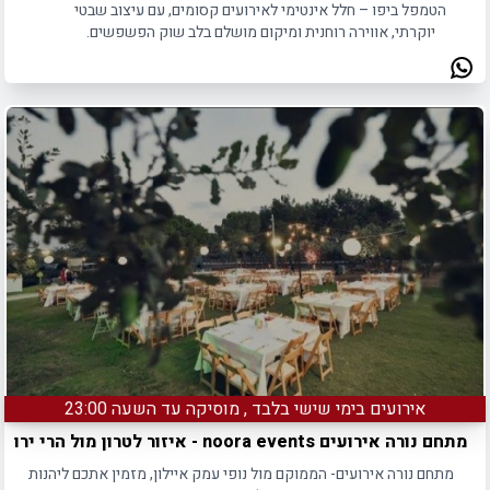
הטמפל ביפו – חלל אינטימי לאירועים קסומים, עם עיצוב שבטי
יוקרתי, אווירה רוחנית ומיקום מושלם בלב שוק הפשפשים.
אירועים בימי שישי בלבד , מוסיקה עד השעה 23:00
מתחם נורה אירועים noora events - איזור לטרון מול הרי ירושלים
מתחם נורה אירועים- הממוקם מול נופי עמק איילון, מזמין אתכם ליהנות