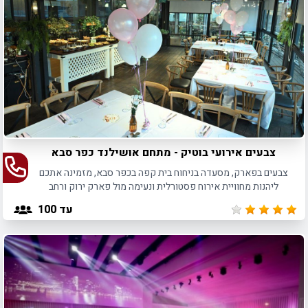
צבעים אירועי בוטיק - מתחם אושילנד כפר סבא
צבעים בפארק, מסעדה בניחוח בית קפה בכפר סבא, מזמינה אתכם
ליהנות מחוויית אירוח פסטורלית ונעימה מול פארק ירוק ורחב
ידיים, עד 100 אורחים.
עד 100