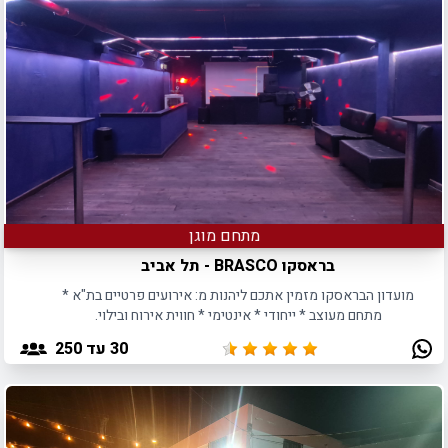
מתחם מוגן
בראסקו BRASCO - תל אביב
מועדון הבראסקו מזמין אתכם ליהנות מ: אירועים פרטיים בת"א *
מתחם מעוצב * ייחודי * אינטימי * חווית אירוח ובילוי.
30
עד 250