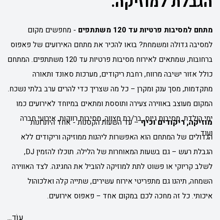
הגבלת למוזיקה.
מתחם למסיבות פרטיות עד 120 משתתפים
-
מחפשים מקום
למסיבה גדולה ומשמחת? בואו להכיר את מתחם האירועים של פאפוס
ברחובות, שמתאים לאירוח מסיבות פרטיות עד 120 משתתפים. המתחם
כולל אזור ישיבה מרווח, רחבת ריקודים, מערכות סאונד ותאורה
מתקדמות, מסך ענק ומקרן – כל מה שצריך כדי להרים ערב בלתי נשכח.
המקום מעוצב באווירה צעירה ותוססת ומתאים במיוחד לאירועים כמו
ימי הולדת, מסיבות גיוס, בר/בת מצווה, מסיבות רווקות, אירועי
חברה
מוזיקה, ריקודים וכיף
– עד השעות הקטנות -
אחד היתרונות
ועוד.
הגדולים של המתחם הוא האפשרות ליהנות ממוזיקה וריקודים ללא
הגבלת רעש – גם בשעות המאוחרות של הלילה. תוכלו להזמין DJ,
לשלב קריוקי או פשוט לתת למוזיקה להוביל את החגיגה. לצד האווירה
השמחה, תיהנו גם מתפריטי אירוח עשירים, שתייה קלה ואלכוהול
איכותי. כל זה מחכה לכם במקום אחד – פאפוס אירועים.
עוֹד...