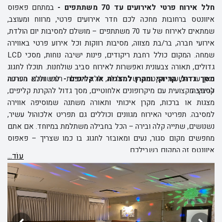
חלל אירוח פרטי לאירועים עד 70 משתתפים -
במתחם פאפוס
איוונטס ברחובות מחכה לכם חדר אירועים פרטי, מרווח ומעוצב,
שמתאים לאירוח של עד 70 משתתפים – מושלם למסיבות יום הולדת,
אירועי חברה, בר/בת מצווה, מסיבות רווקות וכל אירוע פרטי באווירה
שמחה. המקום כולל רחבת ריקודים, פינות ישיבה נוחות, מסכי LCD
גדולים, תאורה צבעונית ואפשרות לאירוח סביב שולחנות. תוכלו לחגוג
מסך גדול, קריוקי ומקרן למצגות או קליפים -
כאן עד השעות הקטנות של הלילה, ללא הגבלת רעש וללא הפרעה
לרשותכם מערכת
לסביבה.
קריוקי מקצועית עם מיקרופונים אלחוטיים, מסך גדול להקרנת קליפים,
מצגות או ברכות, מקרן איכותי ותאורה משתנה שמוסיפה אווירה
למסיבה. תפריטי האירוח מגוונים וכוללים גם תפריט אלכוהול עשיר,
נשנושים, שתייה קלה ובירה – הכל בחבילה משתלמת במיוחד. אם אתם
מחפשים מקום סגור, נעים ומאובזר לחגוג בו כמו שצריך – פאפוס
איוונטס זה המקום בשבילכם.
עוֹד...