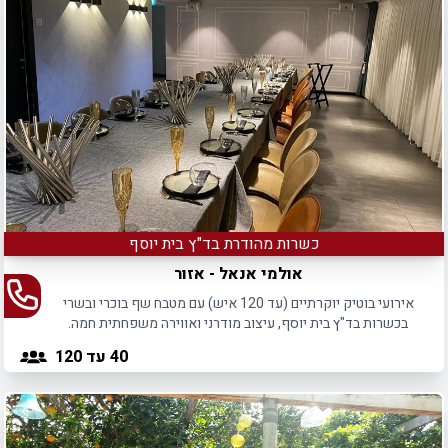
כשרות מהודרת בד"ץ בית יוסף
אולמי אנאל - אזור
אירועי בוטיק יוקרתיים (עד 120 איש) עם מטבח שף בוכרי ובשרי
בכשרות בד"ץ בית יוסף, עיצוב מודרני ואווירה משפחתית חמה.
40
עד 120