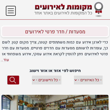
מסעדות / חדר פרטי לאירועים
כדי לארגן אירוע עם כמות משתתפים קטנה, צריך מקום קטן. לשם
כך, עומדות לרשותם מסעדות עם חדרים פרטיים. מסעדות עם חדר
פרטי לאירועים ניתן להזמין לקראת אירוע עסקי, אירוע משפחתי או
חברתי. זה המקום המושלם לאירועים באווירה אינטימית. לרשותכם
עוֹד...
מגוון מסעדות רחב, בכל סוג של קונספט ואווירה. למשל, תוכלו
חיפוש לפי אזור או אזור וישוב
למצוא מסעדות באווירה אינטימית לאירועים של עד עשרות מוזמנים.
במסעדות אחרות ניתן לקיים אירועים לא רק בחדר פרטי אלא גם
בחלל נרחב בלב המסעדה. חלל רחב ידיים יחסית, המכיל כמות
מוזמנים הרבה יותר גדולה. הקונספט של מסעדות עם חדר פרטי
לאירועים מאפשר לסגור אירוע בתקציב נוח, מבלי לוותר על אווירה
נהדרת. וכמובן, אין צורך לחפש קייטרינג. האוכל הנהדר כלול
והעיצוב הנאה יהפכו בקלות כל אירוע לגדול מהחיים.