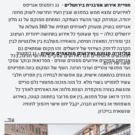
חוויית אירוע אורבנית בירושלים
-
גג רופטופ אגריפס
לאירועים נמצא ממש במפגש שבין העיר החדשה לשוק מחנה
יהודה, ובמרחק קצר מהעיר העתיקה. המתחם ממוקם על גג מלון
אגריפס בוטיק ומעניק לאורחים תצפית של 360 מעלות על
ירושלים כולה – נוף שעוטף כל אירוע בתחושה ייחודית. העיצוב
נקי ומודרני, התאורה חמימה, והאווירה משלבת בין אלגנטיות לבין
הקרבה לדופק העירוני של ירושלים. זהו מקום שמתאים גם
קולינריה מגוונת ואירועים מותאמים אישית -
גג רופטופ
למפגשים אינטימיים וגם לאירועים עסקיים ואירועי חגיגה, בכל
אגריפס מפיקים אירועים מסוגים שונים - מסדנאות ובוקר עסקי
שעה של היום.
ועד מפגשי צהריים וערבי חגיגה. השף של המקום בונה תפריטים
מגוונים בהתאמה אישית, עם אפשרות לבחירה בין תפריט חלבי
עשיר לתפריט בשרי מלא. כל מנה מוכנה מחומרי גלם טריים
ומוגשת בצורה מוקפדת. הצוות מלווה את האורחים לאורך כל
הדרך ודואג שכל מפגש, בין אם מדובר בחתונה קטנה, באירוע
משפחתי או באירוע חברה, יקבל יחס אישי ויהפוך לחוויה
שנשארת בזיכרון.
עוֹד...