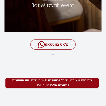
צ'אט בווטסאפ
רופ טופ שצופה על כל ירושלים 360 מעלות. יש אפשרות
לתפריט חלבי או בשרי .