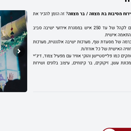
וח מסיבות בת מצווה / בר מצווה
? זה הזמן להכיר את
בחופית, ניתן לקיים גם מסיבות משולבות ילדים-מבוגרים לקהל של עד 250 איש במסגרת אירועי ישיבה סביב
בהתאמה אישית.
 ברמה של מסעדת שף, מערכות ישיבה אלגנטית, מערכות
וויה האישית של כל אורח/ת.
ים כמו פלייסטיישן והוקי אוויר עם מפעיל צמוד, דיג'יי
ונת עשן, זיקוקים, בר קינוחים, עיצוב בלונים ושירות