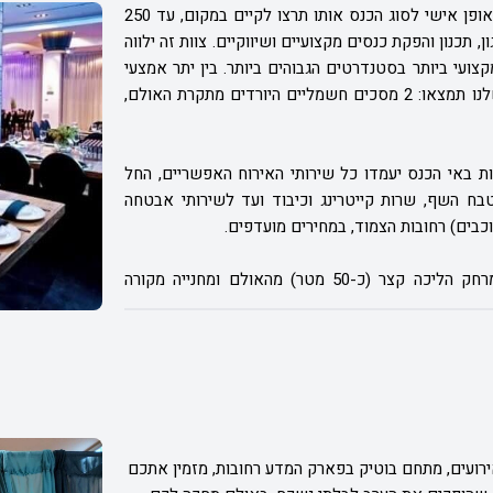
ב-רוז אירועים, תהנו משירותי אירוח והפקה מותאמים באופן אישי לסוג הכנס אותו תרצו לקיים במקום, עד 250
תכנון והפקת כנסים מקצועיים ושיווקיים. צוות זה ילווה
צועי ביותר בסטנדרטים הגבוהים ביותר.
בין יתר אמצעי
ההפקה החדישים העומדים לרשותכם באולם האירוח שלנו תמצאו: 2 מסכים חשמליים היורדים מתקרת האולם,
 באי הכנס יעמדו כל שירותי האירוח האפשריים, החל
טבח השף, שרות קייטרינג וכיבוד ועד לשירותי אבטחה
לאולם גישה נוחה מתחנת רכבת רחובות הממוקמת במרחק הליכה קצר (כ-50 מטר) מהאולם ומחנייה מקורה
ירועים, מתחם בוטיק בפארק המדע רחובות, מזמין אתכם