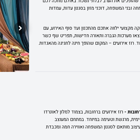
ם שהופכים את הערב לבלתי נשכח. באולם מחכה לכם
 ובני המשפחה, דוכני מזון בסגנון עדות, עמדות
קה מקצועי ילווה אתכם מהתכנון ועד סוף האירוע, עם
צאו מערכות הגברה ותאורה חדישות, תפריט שף כשר
חד. רוז אירועים – המקום שהופך חינה לחגיגה מהאגדות.
חובות -
רוז אירועים ברחובות, בצמוד למלון לאונרדו
ימית, מרגשת וטעימה במיוחד. במתחם המעוצב
יצוב מותאם לסגנון המשפחה ואווירה חמה ומכבדת