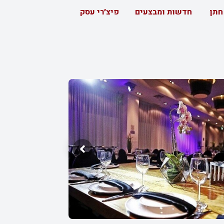
חתן
חדשות ומבצעים
פיצ׳רי עסק
מפה
חוות דעת