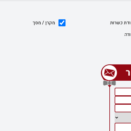
דת כשרות
מקרן / מסך
רה