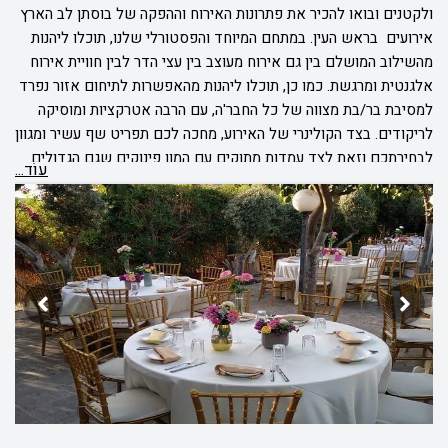
ולקטנים ובואו להכיר את פתרונות האירוח וההפקה של בוסתן לב הארץ
אירועים בראש העין. במתחם המיוחד והפסטורלי שלנו, תוכלו ליהנות
מהשילוב המושלם בין גם אירוח מעוצב בין עצי הדר לבין חוויית אירוח
אלגנטית ומרגשת. כמו כן, תוכלו ליהנות מהאפשרות לתיחום אזור נפרד
למסיבת בר/בת מצווה של כל החבר'ה, עם הרבה אטרקציות ומוסיקה
לריקודים. בצד הקולינרי של האירוע, מחכה לכם תפריט שף עשיר ומגוון
לבחירתכם וזאת לצד עמדות מתוקים עם המון פינוקים שגם הגדולים
עוֹד...
וגם הקטנים אוהבים. אנו מזמינים אתכם ליצור איתנו קשר עוד היום
ולשמוע פרטים נוספים על המקום, בדרך לאירוע המושלם עליו אתם
חולמים.