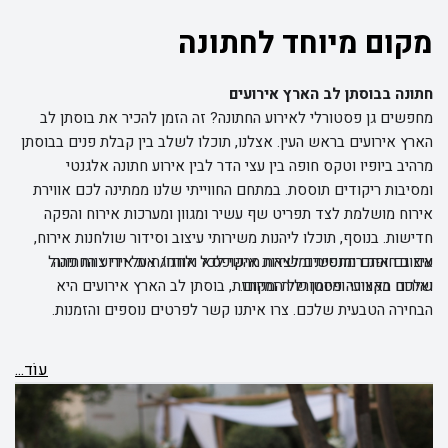
מקום מיוחד לחתונה
חתונה בבוסתן לב הארץ אירועים
מחפשים גן פסטורלי לאירוע החתונה? זה הזמן להכיר את בוסתן לב
הארץ אירועים בראש העין. אצלנו, תוכלו לשלב בין קבלת פנים בבוסתן
מרהיב ביופיו וטקס חופה בין עצי הדר לבין אירוע חתונה אלגנטי
ומסיבות ריקודים תוססת. במתחם החווייתי שלנו ממתינה לכם אווירת
אירוח מושלמת לצד תפריט שף עשיר ומגוון ומערכות אירוח והפקה
חדישות. בנוסף, תוכלו ליהנות משירותי עיצוב וסידור שולחנות אירוח,
אם גם אתם מחפשים לצאת מהקופסא ולחגוג את אירוע החתונה
עיצוב חופה רומנטית ומשירות אישי לכל אורח/ת על ידי צוות ניהול
ואירוח מקצועי ומיומן של המקום.
שלכם באווירה פסטורלית ומיוחזת, בוסתן לב הארץ אירועים היא
הבחירה הטבעית שלכם. צרו איתנו קשר לפרטים נוספים והזמנות.
עוֹד...