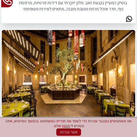
בוטיק המעיין בגבעת זאב: מלון יוקרתי עם דירות פרטיות, מרפסת
נוף, חדר אוכל מרווח ומטבח מובנה, מתאים לאירוח משפחתי.
אנו משתמשים בקובצי עוגיות כדי לשפר את חוויית המשתמש. בהמשך השימוש, אתה
מלון עץ הזית - ירושלים
מסכים ל-
תקנון
שלנו.
אשר עוגיות
מלון עץ הזית בירושלים מציע אירוח לשבת חתן עם 304 חדרים,