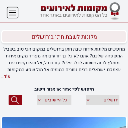
מלונות לשבת חתן בירושלים
מחפשים מלונות אירוח שבת חתן בירושלים במקום הכי טוב בשביל
המשפחה שלכם? אתם לא כל כך יודעים מה מפריד מקום אירוח
מומלץ לכזה ששווה לדלג עליו? קודם כל, אל תהיו קשים עם
עצמכם. ישראלים רבים נותרים המומים אל מול שפע המקומות
והעסקים שמציעים לארח אותם ברגעים השמחים ביותר של חייהם,
עוֹד...
כך שברגע הבחירה הם לא ממש יודעים מה לעשות. אם גם כבר
חיפוש לפי אזור או אזור וישוב
חייבים לקבל החלטה, כדאי שתיעזרו בעמוד שלנו. הצוות שלנו עבד
קשה בשביל למצוא עבורכם את המלונות ומקומות האירוח הטובים
ביותר לחגיגות שבת חתן בירושלים וביישובים הקרובים. דאגנו
להעלות לאתר שלנו את המקומות שיעניקו לכם את התמורה הגבוהה
ביותר בעבור ההשקעה שלכם, וגם את העסקים שישראלים אחרים
המליצו עליהם מכל הלב.