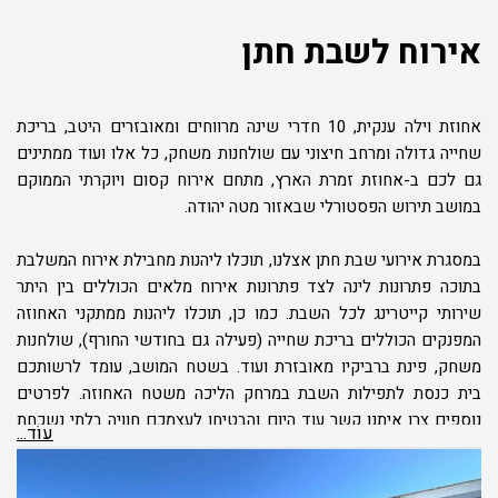
אירוח לשבת חתן
אחוזת וילה ענקית, 10 חדרי שינה מרווחים ומאובזרים היטב, בריכת
שחייה גדולה ומרחב חיצוני עם שולחנות משחק, כל אלו ועוד ממתינים
גם לכם ב-אחוזת זמרת הארץ, מתחם אירוח קסום ויוקרתי הממוקם
במושב תירוש הפסטורלי שבאזור מטה יהודה.
במסגרת אירועי שבת חתן אצלנו, תוכלו ליהנות מחבילת אירוח המשלבת
בתוכה פתרונות לינה לצד פתרונות אירוח מלאים הכוללים בין היתר
שירותי קייטרינג לכל השבת. כמו כן, תוכלו ליהנות ממתקני האחוזה
המפנקים הכוללים בריכת שחייה (פעילה גם בחודשי החורף), שולחנות
משחק, פינת ברביקיו מאובזרת ועוד. בשטח המושב, עומד לרשותכם
בית כנסת לתפילות השבת במרחק הליכה משטח האחוזה. לפרטים
נוספים צרו איתנו קשר עוד היום והבטיחו לעצמכם חוויה בלתי נשכחת
עוֹד...
לכל האורחים.