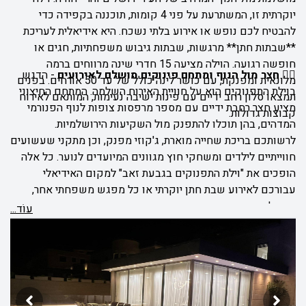
יוקרתית זו, המשתרעת על פני 4 קומות, תוכננה בקפידה כדי
להבטיח לכם נופש או אירוע בלתי נשכח. היא אידיאלית לעריכת
**שבתות חתן** מרגשות, שבתות גיבוש משפחתיות, חגים או
חופשה רגועה. הוילה מציעה 15 חדרי שינה מרווחים ברמה
🏊‍♂️ חצר מול הנוף ומתחם פינוקים מושלם לאירועים
-
הדגש
מלונאית ומפנקת, עם כושר לינה כולל של עד 50 אורחים. בפנים
בוילת התפנוקים הוא על חוויית האירוח השלמה. המתחם החיצוני
תמצאו סלון רחב ידיים עם פינות ישיבה נעימות, המותאם לאירוח
מציע חצר רחבת ידיים עם מספר מרפסות צופות לנוף הפנורמי
קבוצות גדולות.
המדהים, בהן תוכלו להתפנק מול השקיעות הירושלמיות.
לרשותכם בריכת שחייה מוארת, ג'קוזי מפנק, וכן מתקני שעשועים
חווייתיים לילדים ומשחקי חוץ מגוונים המיועדים לנוער. כל אלה
הופכים את "וילת התפנוקים בגבעת זאב" למקום האידיאלי
עבורכם לאירוע שבת חתן יוקרתי או כל מפגש משפחתי אחר,
המשלב יוקרה, נוחות ונוף מנצח.
עוֹד...