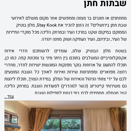
שבתות חתן
מתחתנים או חוגגים בר מצווה ומחפשים אחר מקום מושלם לאירועי
שבת חתן בירושלים? זה הזמן להכיר את
Stay Kook,
מלון בוטיק
הממוקם במיקום שקט במרכז העיר ובמרחק הליכה מכל מוקדי התיירות
של העיר, וביניהם, העיר העתיקה ושוק מחנה יהודה.
בשטח מלון הבוטיק שלנו, עומדים לרשותכם חדרי אירוח
אקסקלוסיביים המשלבים בתוכם בין היתר מיני בר ומכונת קפה. כמו כן,
תוכלו להתענג על ארוחות בוקר מפנקות המוגשות ישירות לחדר, מחדרי
רחצה מפוארים ומפתרונות שירות ואירוח לאורך כל השבת המוצעים
לכם על ידי צוותי הניהול והאירוח של המלון. במידת הצורך, תוכלו ליהנות
גם משירותי קייטרינג (כשר למהדרין) לסעודות השבת. במרחק הליכה
קצר מהמלון, ממתינים לכם בתי כנסת לתפילות השבת
.
עוֹד...