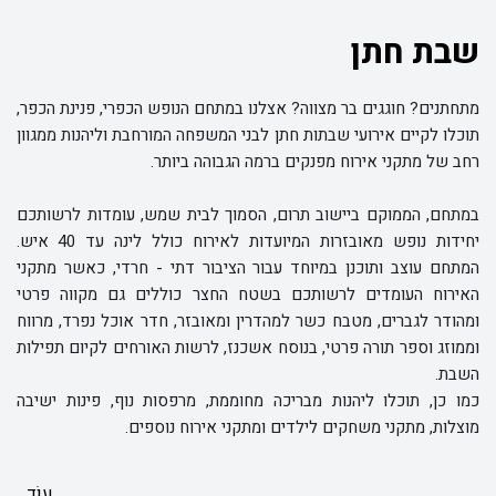
שבת חתן
מתחתנים? חוגגים בר מצווה? אצלנו במתחם הנופש הכפרי, פנינת הכפר,
תוכלו לקיים אירועי שבתות חתן לבני המשפחה המורחבת וליהנות ממגוון
רחב של מתקני אירוח מפנקים ברמה הגבוהה ביותר.
במתחם, הממוקם ביישוב תרום, הסמוך לבית שמש, עומדות לרשותכם
יחידות נופש מאובזרות המיועדות לאירוח כולל לינה עד 40 איש.
המתחם עוצב ותוכנן במיוחד עבור הציבור דתי - חרדי, כאשר מתקני
האירוח העומדים לרשותכם בשטח החצר כוללים גם מקווה פרטי
ומהודר לגברים, מטבח כשר למהדרין ומאובזר, חדר אוכל נפרד, מרווח
וממוזג וספר תורה פרטי, בנוסח אשכנז, לרשות האורחים לקיום תפילות
השבת.
כמו כן, תוכלו ליהנות מבריכה מחוממת, מרפסות נוף, פינות ישיבה
מוצלות, מתקני משחקים לילדים ומתקני אירוח נוספים.
עוֹד...