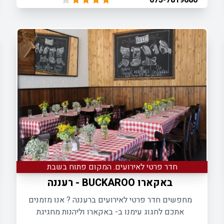
073-7819680
חדר פרטי לאירועים. המקום פתוח בשבת
באקארו BUCKAROO - רעננה
מחפשים חדר פרטי לאירועים ברעננה ? אנו מזמנים
אתכם לחגוג עימנו ב- באקארו וליהנות מחגיגת