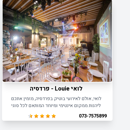
לואי Louie - פרדסיה
לואי, אולם לאירועי בוטיק בפרדסיה, מזמין אתכם
ליהנות ממקום אינטימי ומיוחד המותאם לכל סוגי
האירועים הפרטיים והעסקיים כאחד, עד 160 איש
073-7575899
בישיבה ו- 250 איש באירועי קוקטייל.