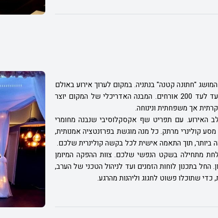
ושג "חתונה קטנה" בנתניה. במקום לערוך אירוע באולם
ענק ומנוכר, אנו מציעים לכם חלל אינטימי ומעוצב המיועד לעד 200 אורחים. המבנה האדריכלי של המקום יוצר
קרתית אך משפחתית ונינוחה.
לב האירוע. עם תפריט שף אקסקלוסיבי שנבנה מחומרי
מסע קולינרי מרתק. כל מנה מוגשת בפרזנטציה אמנותית,
 ביותר, תוך התאמה אישית לכל בקשה קולינרית שלכם.
לחת מתחילה בשקט הנפשי שלכם. צוות ההפקה המיומן
החל בתכנון לוחות הזמנים ועד לניהול הטכני של הערב,
כדי שתוכלו פשוט לחגוג וליהנות מהרגע.