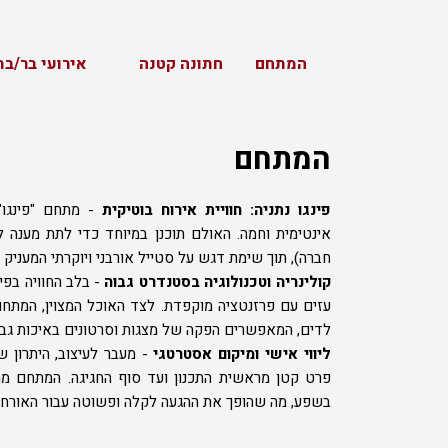
המתחם
חתונה קטנה
אירועי בר/בת
המתחם
פינגו נתניה: חוויית אירוח בוטיקית
-
מתחם "פינגו"
אינטימית וחמה. האולם תוכנן במיוחד כדי לתת מענה לאי
חברה), תוך שימת דגש על סטייל אורבני ויוקרתי המעניק 
קולינריה וטכנולוגיה בסטנדרט גבוה
-
בלב החוויה בפ
עזים עם פרזנטציה מוקפדת. לצד האוכל המצוין, המתחם
לדים, המאפשרים הפקה של מצגות וסרטונים באיכות גב
ליווי אישי ומיקום אסטרטגי
-
מעבר לעיצוב, היתרון ש
פרט קטן מראשית התכנון ועד סוף החגיגה. המתחם ממוק
בשפע, מה שהופך את ההגעה לקלה ופשוטה עבור האורח