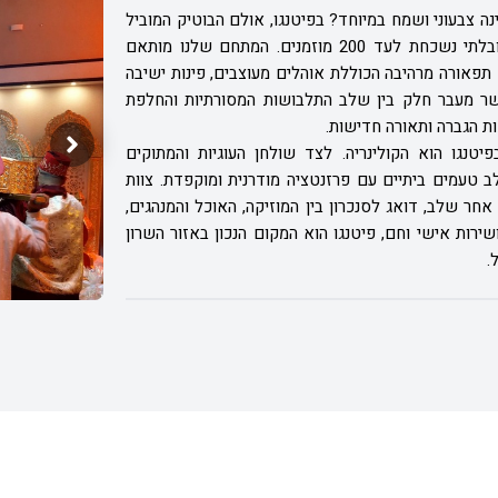
נה צבעוני ושמח במיוחד? בפיטנגו, אולם הבוטיק המוביל
בנתניה, אנו הופכים את טקס החינה לחוויה אותנטית ובלתי נשכחת לעד 200 מוזמנים. המתחם שלנו מותאם
פאורה מרהיבה הכוללת אוהלים מעוצבים, פינות ישיבה
פשר מעבר חלק בין שלב התלבושות המסורתיות והחלפת
ת הגברה ותאורה חדישות.
יטנגו הוא הקולינריה. לצד שולחן העוגיות והמתוקים
ב טעמים ביתיים עם פרזנטציה מודרנית ומוקפדת. צוות
ר שלב, דואג לסנכרון בין המוזיקה, האוכל והמנהגים,
רות אישי וחם, פיטנגו הוא המקום הנכון באזור השרון
.