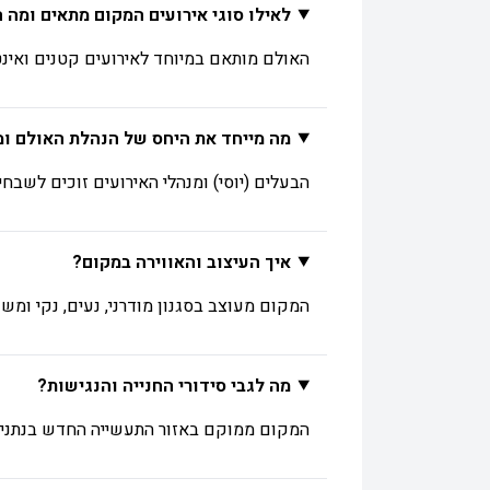
לאילו סוגי אירועים המקום מתאים ומה
האולם מותאם במיוחד לאירועים קטנים ואינטימיים עד כ-120-160 אורחים, כגון בריתות, בריתות צהריים, בת/בר מצווה,
מה מייחד את היחס של הנהלת האולם ומ
הבעלים (יוסי) ומנהלי האירועים זוכים לשבח
איך העיצוב והאווירה במקום?
המקום מעוצב בסגנון מודרני, נעים, נקי ומשפ
מה לגבי סידורי החנייה והנגישות?
המקום ממוקם באזור התעשייה החדש בנתניה,