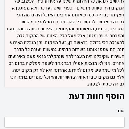
להגשים לנו את כל החלומות שלנו על אירוע כזה. העיצוב של
המקום היה פשוט מושלם - כפרי, שיקי, עדכני, ולא מפונפן או
נוצץ מדי, בדיוק כמו שאנחנו אוהבים. האוכל היה ברמה הכי
גבוהה שאפשר לבקש. כל האורחים היו מתלהבים מהבשר
המדהים, הדגים, הראשונות והקינוחים. האיכות הייתה גבוהה מאוד
והמבחר עשיר ומגוון. אבל מעל הכל, הצוות של המקום זכה
להערכה הכי גדולה. בראשם רן, בעל המקום, וכן מנהלת האירוע
יונה, הם עטפו אותנו בשירות מדהים, גמישות ועזרה כל הדרך.
השירות שקיבלנו היה מעבר למה שנתקלתי בו אי פעם באירועים
אחרים. אני לא מוצאת אפילו דבר אחד לשפר. ממליצה בחום רב
לכל מי שמחפש מקום לאירוע. אהרונה היא לא רק מקום יפה,
אלא גם מקום שבו האווירה, השירות והאוכל עומדים ברמה הכי
גבוהה שניתן לצפות.
הוסף חוות דעת
שם: