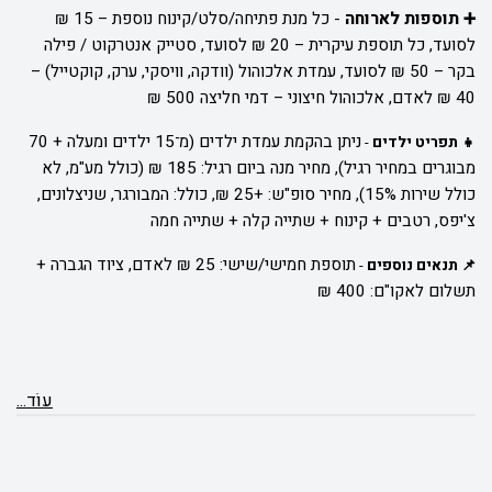
➕ תוספות לארוחה
-
כל מנת פתיחה/סלט/קינוח נוספת – 15 ₪
לסועד,
כל תוספת עיקרית – 20 ₪ לסועד,
סטייק אנטרקוט / פילה
בקר – 50 ₪ לסועד,
עמדת אלכוהול (וודקה, וויסקי, ערק, קוקטייל) –
40 ₪ לאדם,
אלכוהול חיצוני – דמי חליצה 500 ₪
ניתן בהקמת עמדת ילדים (מ־15 ילדים ומעלה + 70
👧 תפריט ילדים
-
מבוגרים במחיר רגיל),
מחיר מנה ביום רגיל: 185 ₪ (כולל מע"מ, לא
כולל שירות 15%),
מחיר סופ"ש: +25 ₪,
כולל: המבורגר, שניצלונים,
צ'יפס, רטבים + קינוח + שתייה קלה + שתייה חמה
תוספת חמישי/שישי: 25 ₪ לאדם,
ציוד הגברה +
📌 תנאים נוספים
-
תשלום לאקו"ם: 400 ₪
עוֹד...