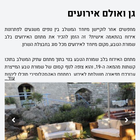
גן ואולם אירועים
מחפשים אחר לוקיישן מיוחד המשלב בין נופים משגעים לפתרונות
אירוח בהתאמה אישית? זה הזמן להכיר את מתחם האירועים בלב
שמורת הטבע, מקום מיוחד לאירועים מכל סוג בחבצלת השרון.
מתחם האירוח בלב שמורת הטבע בנוי בתוך מתחם עתיק המשלב בתוכו
קשתות מהמאה ה-19, והוא צופה לנוף קסום של שמורת טבע המייצרת
עבורכם תפאורה מושלמת לאירוע. במתחם האקסקלוסיבי תוכלו ליהנות
עוֹד...
מ-4 מתחמי אירוח שונים הכוללים: גלריית אירוח המשקיפה על
השמורה, גן מקורה הכולל מדשאות ופינות ישיבה אלטרנטיביות, בית עץ
לאירוח אירועים קטנים ל- 30 מוזמנים ומתחם המסעדה הכולל גם אזור
בר מיוחד ומעוצב. בכל אחד ממתחמי האירוח בלב שמורת הטבע, תוכלו
ליהנות ממערכות מולטימדיה מתקדמות, עיצוב מודרני ושירותי הפקה
ואירוח המותאמים לאופי האירוע אותו תרצו לקיים בשמורה. היצע
מתמחי האירוח העומדים לרשותכם בלב שמורת הטבע בשילוב
המיומנויות המקצועיות של צוות העובדים והנהלת המקום, מאפשרים גם