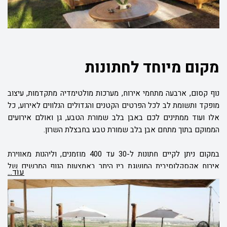
לכם ליהנות ממגוון נרחב של פתרונות אירוח המותאמים לכל סוגי
האירועים האפשריים.
מקום מיוחד לחתונות
נוף קסום, ארבעה מתחמי אירוח, מערכות מולטימדיה מתקדמות, עיצוב
מופקד ותשומת לב לכל הפרטים הקטנים והגדולים הנלווים לאירוע, כל
אלו ועוד ממתינים לכם באבן בלב שמורת הטבע, גן ואולם אירועים
הממוקם בתוך מתחם אבן בלב שמורת טבע בחבצלת השרון.
במקום ניתן לקיים חתונות ל-30 עד 400 מוזמנים, וליהנות מאווירת
אירוח אקסקלוסיבית המושגת בין היתר באמצעות הנוף המרשים של
עוֹד...
מתחם אבן בשמורת הטבע, קשתות האבן העתיקות המצויות במקום,
וכמובן, מהשירות המפנק והאיכותי של צוותי האירוח במתחם.
במתחם מגוון נרחב של פתרונות אירוח המותאמים באופן אישי לאופי