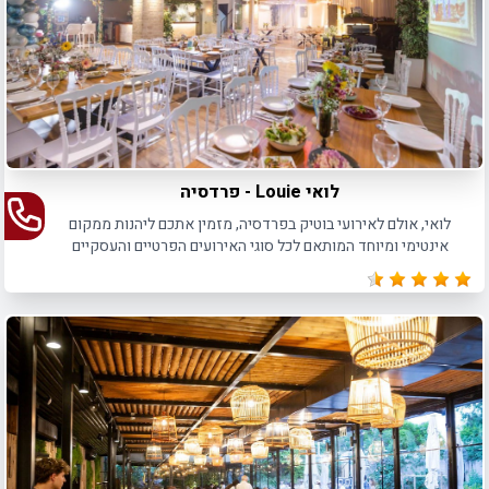
לואי Louie - פרדסיה
לואי, אולם לאירועי בוטיק בפרדסיה, מזמין אתכם ליהנות ממקום
אינטימי ומיוחד המותאם לכל סוגי האירועים הפרטיים והעסקיים
כאחד, עד 160 איש בישיבה ו- 250 איש באירועי קוקטייל.