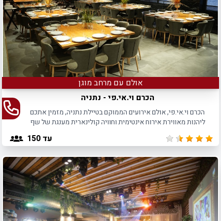
אולם עם מרחב מוגן
הכרם וי.אי.פי - נתניה
הכרם וי.אי.פי, אולם אירועים הממוקם בטיילת נתניה, מזמין אתכם
ליהנות מאווירת אירוח אינטימית וחוויה קולינארית מענגת של שף
הבית.
עד 150