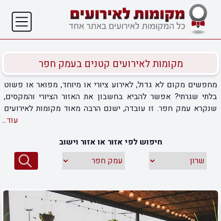
מקומות לאירועים קטנים בעמק חפר
מחפשים מקום לא גדול, לאירוע ציורי או מיוחד, מפואר או פשוט
בלתי שגרתי? אפשר להביא בחשבון את האזור הציורי והמקסים,
שנקרא עמק חפר. זו עובדה, ישנם הרבה מאוד מקומות לאירועים
קטנים בעמק חפר , דווקא משום שהאזור כל כך מיוחד ושונה. חלק
עוֹד...
מהמקומות כאן פונים לקהל יעד שרוצה אירוע מפואר. ישנם
חיפוש לפי אזור או אזור וישוב
מקומות לאירועים מיוחדים ובסגנונות שונים, כמעט בכל אווירה
שאתם רוצים ומעדיפים. אירועים לצעירים, אירועים למשפחות,
מחתונות ועד בריתות, אירועים עסקיים ומסיבות. בדרך לאירוע נהדר,
חפשו מקום שלא יהיה קטן מדי ולא יהיה גדול מדי. חפשו מקום
שבו ידעו לכבד אתכם, את האירוע שלכם ואת האורחים שלכם.
ומכיוון שיש די הרבה מקומות לאירועים קטנים בעמק חפר, זכרו
שהבחירה היא בידיים שלכם. התרשמו מהאפשרויות, מתפריטים,