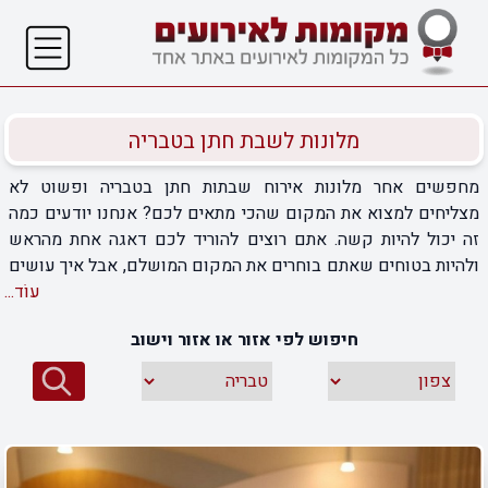
מלונות לשבת חתן בטבריה
מחפשים אחר מלונות אירוח שבתות חתן בטבריה ופשוט לא
מצליחים למצוא את המקום שהכי מתאים לכם? אנחנו יודעים כמה
זה יכול להיות קשה. אתם רוצים להוריד לכם דאגה אחת מהראש
ולהיות בטוחים שאתם בוחרים את המקום המושלם, אבל איך עושים
את זה? כיצד בוחרים מקום אחד בטבריה מתוך שפע העסקים
עוֹד...
שקיים בסביבה? אחרי שחידדתם את הצרכים שלכם והחלטתם
חיפוש לפי אזור או אזור וישוב
בדיוק מה אתם צריכים – הגיע הזמן להתחיל להשוות. באתר שלנו
תוכלו למצוא מגוון רחב של עסקים ומקומות אירוח בטבריה
שישמחו לדאוג ששבת החתן שלכם תעבור בצורה החלקה והטובה
ביותר.