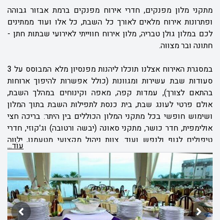
מתקני מלון מפנקים, חדרי אירוח מפנקים ברמת אבזור גבוהה
ופתרונות אירוח מלאים לאורך כל השבת, כל אלו ועוד ממתינים
לכם במלון גולן טבריה, מלון אירוח חווייתי לאירועי שבתות חתן -
חתונה ובר מצווה.
במסגרת האירוח אצלנו תוכלו ליהנות מפנסיון מלא המבוסס על 3
סעודות שבת עשירות ומגוונות (כולל אפשרות להיפוך ארוחות
בהתאם לצורך), עמדות קפה, מאפה וקינוחים במהלך השבת,
אולם פרטי לעונג שבת, בית כנסת לתפילות השבת בתוך המלון
ושימוש חופשי בכל מתקני המלון הכוללים בין היתר: בריכה חצי
אולימפית, חדר כושר, מתקני סאונה (יבשה ורטובה) וג'קוזי, חדרי
טיפולים לגוף ולנפש ועוד. צוות ניהול מקצועי מטעמנו, ילווה
עוֹד...
אתכם לאורך כל השבת ויאפשר לכם ליהנות מחוויית אירוח
מושלמת ובלתי נשכחת.