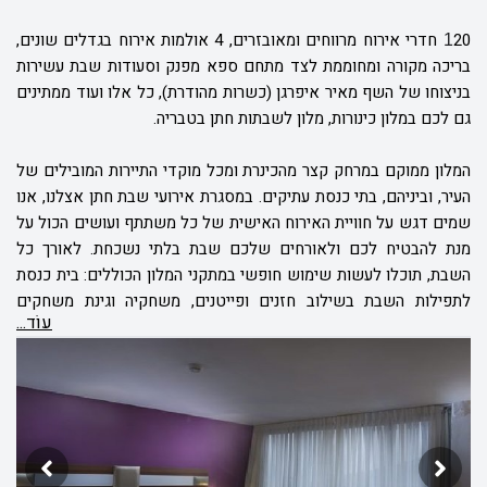
20
חדרי אירוח מרווחים ומאובזרים, 4 אולמות אירוח בגדלים שונים,
1
בריכה מקורה ומחוממת לצד מתחם ספא מפנק וסעודות שבת עשירות
בניצוחו של השף מאיר איפרגן (כשרות מהודרת), כל אלו ועוד ממתינים
גם לכם במלון כינורות, מלון לשבתות חתן בטבריה.
המלון ממוקם במרחק קצר מהכינרת ומכל מוקדי התיירות המובילים של
העיר, וביניהם, בתי כנסת עתיקים. במסגרת אירועי שבת חתן אצלנו, אנו
שמים דגש על חוויית האירוח האישית של כל משתתף ועושים הכול על
מנת להבטיח לכם ולאורחים שלכם שבת בלתי נשכחת. לאורך כל
השבת, תוכלו לעשות שימוש חופשי במתקני המלון הכוללים: בית כנסת
לתפילות השבת בשילוב חזנים ופייטנים, משחקיה וגינת משחקים
עוֹד...
לפעוטות וילדים, בריכת שחיה, מתחם ספא וחדר כושר.