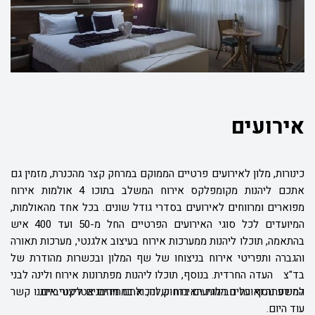
אירועים
כינורות, מלון לאירועים פרטיים הממוקם במרחק קצר מהכנרת, מזמין גם
אתכם ליהנות מקומפלקס אירוח המשלב בתוכו 4 אולמות אירוח
מפוארים ומרווחים לאירועים בסדרי גודל שונים. בכל אחד מהאולמות,
המיועדים לכל סוגי האירועים הפרטיים החל מ-50 ועד 400 איש
בהתאמה, תוכלו ליהנות ממערכות אירוח בעיצוב אלגנטי, מערכות תאורה
והגברה ותפריטי אירוח בניצוחו של שף המלון ובכשרות מהודרת של
בד"צ
העדה החרדית. בנוסף, תוכלו ליהנות מפתרונות אירוח ולינה לבני
המשפחה ואורחים המגיעים ברחוק, והכול במחירים אטרקטיביים.
למידע נוסף על חבילות האירוח שלנו, אתם מוזמנים ליצור איתנו קשר
עוד היום.