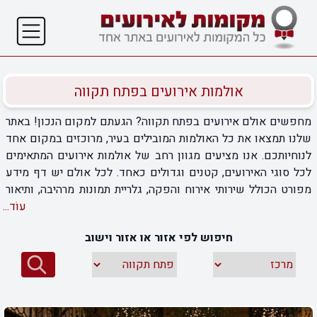
אולמות אירועים בפתח תקווה
מחפשים אולם אירועים בפתח תקווה? הגעתם למקום הנכון! באתר
שלנו תמצאו את כל האולמות המובילים בעיר, מרוכזים במקום אחד
לנוחיותכם. אנו מציעים מגוון רחב של אולמות אירועים המתאימים
לכל סוגי האירועים, קטנים וגדולים כאחד. לכל אולם יש דף מידע
מפורט הכולל שירותי אירוח והפקה, גלריית תמונות מרהיבה, ותיאור
המתקנים השונים. בין אם אתם מתכננים חתונה אינטימית או אירוע
עוֹד...
חברה גדול, אצלנו תמצאו מבחר אפשרויות מעודכנות, מגני אירועים
חיפוש לפי אזור או אזור וישוב
פתוחים ועד אולמות מעוצבים ומודרניים. פשוט כנסו, התרשמו
ובחרו את המקום המושלם לצרכים שלכם. האירוע המושלם מתחיל
כאן, עם האולמות המומלצים ביותר בפתח תקווה.