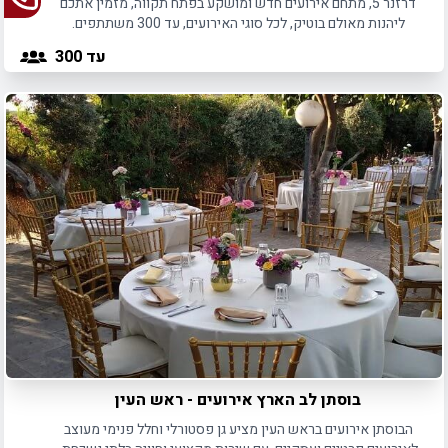
דרזנר 5, מתחם אירועים חדש ומושקע בפתח תקווה, מזמין אתכם
ליהנות מאולם בוטיק, לכל סוגי האירועים, עד 300 משתתפים.
עד 300
בוסתן לב הארץ אירועים - ראש העין
הבוסתן אירועים בראש העין מציע גן פסטורלי וחלל פנימי מעוצב