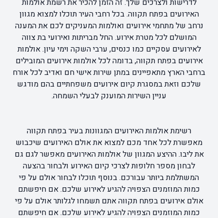
לדרישות ולצרכים שלך. זה הזמן להכיר את רשמת אולמות
האירועים בפתח תקווה. בכל רחבי העיר תוכלו למצוא מגוון
נרחב של מתחמי אירועים ואולמות המעניקים לכם את המענה
המושלם לכל מטרת אירוע. החל מבריתות ואירועי בת צווה
לאירועים עסקיים כמו כנסים, ערבי השקה וימי עיון. אולמות
אירועים בפתח תקווה, בדומה לכל אולמות אירועים המובילים
ברחבי הארץ מתאפיינים במתן שירות אישי חם ואדיב לכל אורח
שלכם וזאת במסגרת קיום אירועים משפחתיים בהם מודגש
עניין השירות המוענק לבעלי השמחה.
רשימת אולמות האירועים המגוונות בעיר בפתח תקווה
מאפשרת לכל אחד מכם למצוא את אולם האירועים שיכבוש
את ליבו. ההיצע המגוון של אולמות האירועים מאפשר לגם גם
לבחון מספר חלופות לצרכי קיום האירוע ולבחור בהצעה
המשתלמת ביותר עבורכם. בנוסף תוכלו לבחור אולם על פי
כמות המוזמנים הצפויה להגיע לאירוע שלכם. אם חיפשתם
אולם אירועים בפתח תקווה אתם תשמחו לגלות
ר אולם על פי
כמות המוזמנים הצפויה להגיע לאירוע שלכם. אם חיפשתם