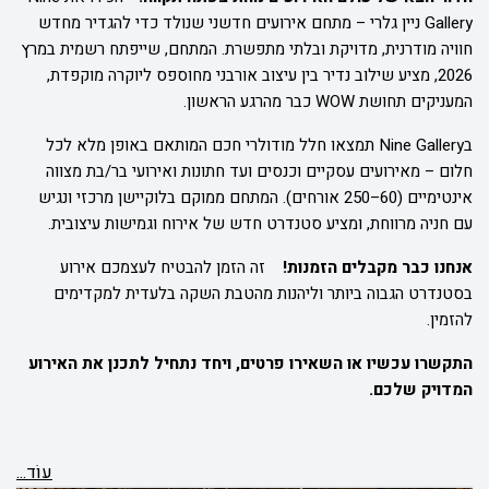
Gallery ניין גלרי – מתחם אירועים חדשני שנולד כדי להגדיר מחדש
חוויה מודרנית, מדויקת ובלתי מתפשרת. המתחם, שייפתח רשמית במרץ
2026, מציע שילוב נדיר בין עיצוב אורבני מחוספס ליוקרה מוקפדת,
המעניקים תחושת WOW כבר מהרגע הראשון.
בNine Gallery תמצאו חלל מודולרי חכם המותאם באופן מלא לכל
חלום – מאירועים עסקיים וכנסים ועד חתונות ואירועי בר/בת מצווה
אינטימיים (60–250 אורחים). המתחם ממוקם בלוקיישן מרכזי ונגיש
עם חניה מרווחת, ומציע סטנדרט חדש של אירוח וגמישות עיצובית.
אנחנו כבר מקבלים הזמנות!
זה הזמן להבטיח לעצמכם אירוע
בסטנדרט הגבוה ביותר וליהנות מהטבת השקה בלעדית למקדימים
להזמין.
התקשרו עכשיו או השאירו פרטים, ויחד נתחיל לתכנן את האירוע
המדויק שלכם.
עוֹד...