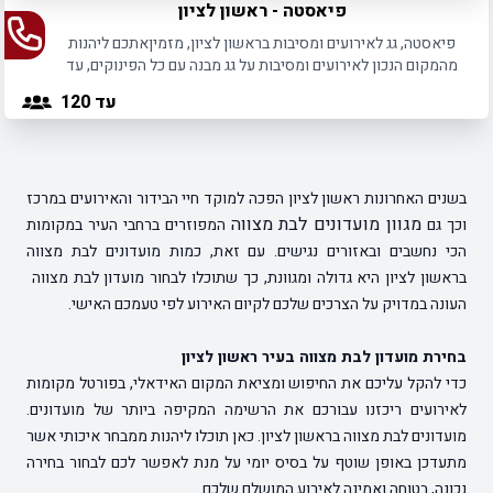
פיאסטה - ראשון לציון
פיאסטה, גג לאירועים ומסיבות בראשון לציון, מזמיןאתכם ליהנות
מהמקום הנכון לאירועים ומסיבות על גג מבנה עם כל הפינוקים, עד
120 איש.
עד 120
בשנים האחרונות ראשון לציון הפכה למוקד חיי הבידור והאירועים במרכז
מגוון מועדונים לבת מצווה
וכך גם
המפוזרים ברחבי העיר במקומות
הכי נחשבים ובאזורים נגישים. עם זאת, כמות מועדונים לבת מצווה
בראשון לציון היא גדולה ומגוונת, כך שתוכלו לבחור מועדון לבת מצווה
העונה במדויק על הצרכים שלכם לקיום האירוע לפי טעמכם האישי.
בחירת מועדון לבת מצווה בעיר ראשון לציון
כדי להקל עליכם את החיפוש ומציאת המקום האידאלי, בפורטל מקומות
לאירועים ריכזנו עבורכם את הרשימה המקיפה ביותר של מועדונים.
מועדונים לבת מצווה בראשון לציון. כאן תוכלו ליהנות ממבחר איכותי אשר
מתעדכן באופן שוטף על בסיס יומי על מנת לאפשר לכם לבחור בחירה
נכונה, בטוחה ואמינה לאירוע המושלם שלכם.