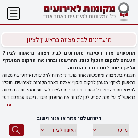
מועדונים לבת מצווה בראשון לציון
מחפשים אחר רשימת מועדונים לבת מצווה בראשון לציון?
הגעתם למקום הנכון! כנסו, התרשמו ובחרו את המקום המועדף
עליכן ביותר למסיבת בת המצווה.
חוגגות בת מצווה ומחפשות אחר מועדוני אירוח למסיבות ואירועי בת מצווה
בראשון לציון? הגעתן למקום הנכון! אצלנו באתר מקומות לאירועים, תוכלו
למצוא רשימה של כל המועדונים הכי מומלצים לאירועי ומסיבות בת מצווה
בראשל"צ. על מנת לסייע לכן לבחור את המועדון הנכון, ריכזנו עבורכם דפי
עוֹד...
מידע מורחבים על כל אחד מהמועדונים. בדפים אלו תוכלו למצוא את כל
המידע הנחוץ לכן לצורך בחירת מועדון לבת מצווה ולהתרשם מכל פתרונות
חיפוש לפי אזור או אזור וישוב
האירוח וההפקה המוצעים לכם במועדון. כנסו עכשיו לרשימת המועדונים
המופיעה לפניכן, וגם אתן תוכלו לבחור את המקום הנכון לאירוע/מסיבת
בת המצווה. בדפי המידע, ממתינה לכן גם גלריית תמונות מתוך שטח