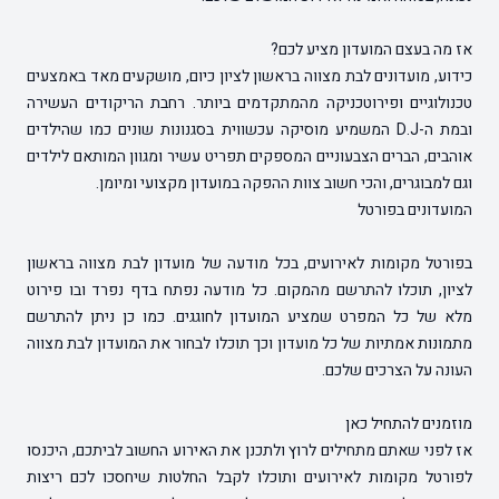
אז מה בעצם המועדון מציע לכם?
כידוע, מועדונים לבת מצווה בראשון לציון כיום, מושקעים מאד באמצעים
טכנולוגיים ופירוטכניקה מהמתקדמים ביותר. רחבת הריקודים העשירה
ובמת ה-D.J המשמיע מוסיקה עכשווית בסגנונות שונים כמו שהילדים
אוהבים, הברים הצבעוניים המספקים תפריט עשיר ומגוון המותאם לילדים
וגם למבוגרים, והכי חשוב צוות ההפקה במועדון מקצועי ומיומן.
המועדונים בפורטל
בפורטל מקומות לאירועים, בכל מודעה של מועדון לבת מצווה בראשון
לציון, תוכלו להתרשם מהמקום. כל מודעה נפתח בדף נפרד ובו פירוט
מלא של כל המפרט שמציע המועדון לחוגגים. כמו כן ניתן להתרשם
מתמונות אמתיות של כל מועדון וכך תוכלו לבחור את המועדון לבת מצווה
העונה על הצרכים שלכם.
מוזמנים להתחיל כאן
אז לפני שאתם מתחילים לרוץ ולתכנן את האירוע החשוב לביתכם, היכנסו
לפורטל מקומות לאירועים ותוכלו לקבל החלטות שיחסכו לכם ריצות