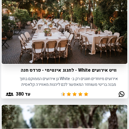
הכי מיוחד והכי מותאם לסוג ואופי האירוע אותו אתם מתכננים
וליצור קשר עם נציגי המקום לתיאום ובירור פרטים נוספים. אז איזה
מקום הכי מיוחד מחכה במיוחד לאירוע הבא שלכם? היכנסו ותגלו.
וויט אירועים White - לחגוג אינטימי - פרדס חנה
אירועים מיוחדים חוגגים רק ב- White גן אירועים הממוקם בתוך
מבנה בריטי משוחזר המאפשר לכם ליהנות מאווירה קלאסית
ואלגנטית לצד שירותי אירוח מפנקים ואמצעי הפקה מתקדמים
עד 380
וחדישים.