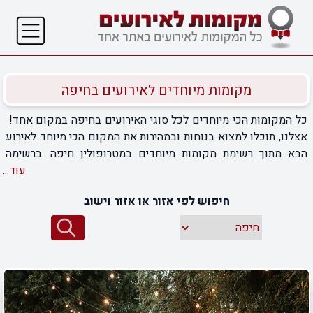
מקומות מיוחדים לאירועים בחיפה
כל המקומות הכי מיוחדים לכל סוגי האירועים בחיפה במקום אחד!
אצלנו, תוכלו למצוא בנוחות ובמהירות את המקום הכי מיוחד לאירוע
הבא מתוך רשימת מקומות מיוחדים במטרופולין חיפה. ברשימה
שלפניכם, ממתינים לכם המקומות הכי מיוחדים בהם ניתן לקיים
עוֹד...
אירועים פרטיים ועסקיים באזור חיפה, וביניהם: מתחמי אירוח
חיפוש לפי אזור או אזור וישוב
מעוצבים ברמה הגבוהה ביותר, מועדוני אירוח קונספטואליים, חלל
אירוח מרהיבים ביופיים במסעדות יוקרה, גגות מרווחים עם תפאורת
נוף מרשימה, לופטים מושקעים עם מתקני אירוח מפנקים ומקומות
מיוחדים נוספים שיגרמו לאורחים שלכם לפרגן לכם ובגדול על
בחירת המקום. בגוף הרשימה, תוכלו למצוא מידע מורחב על כל אחד
מהמקומות ולהתרשם גם מגלריית תמונות של המקום. אתם מוזמנים
להיחשף לכל אחד מהמקומות המופיעים ברשימה, לבחור את המקום