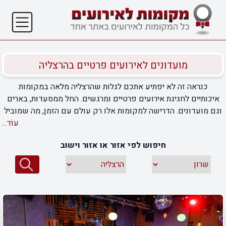
מועדונים לאירועים פרטיים בהרצליה
כנראה זה לא יפתיע אתכם לגלות שהרצליה מלאה במקומות
איכותיים לחגיגת אירועים פרטיים ומרגשים. החל ממסעדות, בארים
וגם מועדונים. הדרישה למקומות אלו רק עולם עם הזמן, מה שמוביל
לפתיחה של מקומות חדשים ומרגשים בסגנון. היום, ממש לא קשה
עוֹד...
למצוא המון מועדונים לאירועים פרטיים בהרצליה שמאפשרים
חיפוש לפי אזור או אזור וישוב
לנמצאים בהם לחגוג את השמחות הקטנות של החיים עד השעות
הקטנות של הלילה. עם זאת, השפע הגדול שהעיר מציעה גורם
לקושי אצל לא מעט אנשים – כיצד אפשר לבחור את המועדון הטוב
ביותר? את זה שיעניק לכם את אחד הלילות המיוחדים ביותר
בחייכם? אם גם אתם מתקשים עם הבחירה, הגעתם למקום הנכון.
הצוות שלנו אסף עבורכם את המועדונים המובילים לאירועים
פרטיים בהרצליה ובסביבה שיבטיחו לכם חגיגה בלתי נגמרת, בתנאים