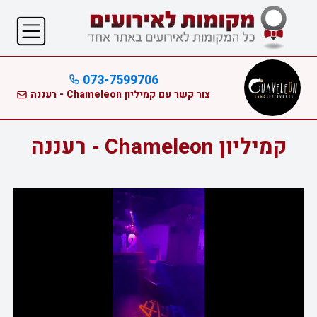
073-7599706
צור קשר עם קמיליון Chameleon - רעננה
קמיליון Chameleon - רעננה