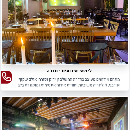
בגדול את הרגעים החשובים.
לימאי אירועים - חדרה
מתחם אירועים מעוצב בחדרה המשלב גן ירוק ופורח, אולם שקוף
ואורבני, קולינריה משובחת וחוויית אירוח אינטימית ומוקפדת בלב
צומת מרכזי ונגיש.