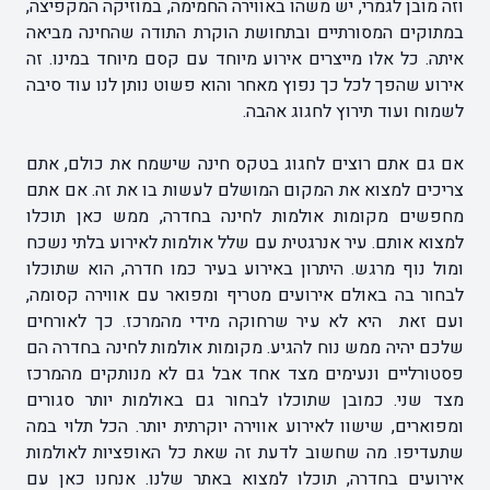
וזה מובן לגמרי, יש משהו באווירה החמימה, במוזיקה המקפיצה,
במתוקים המסורתיים ובתחושת הוקרת התודה שהחינה מביאה
איתה. כל אלו מייצרים אירוע מיוחד עם קסם מיוחד במינו. זה
אירוע שהפך לכל כך נפוץ מאחר והוא פשוט נותן לנו עוד סיבה
לשמוח ועוד תירוץ לחגוג אהבה.
אם גם אתם רוצים לחגוג בטקס חינה שישמח את כולם, אתם
צריכים למצוא את המקום המושלם לעשות בו את זה. אם אתם
מחפשים מקומות אולמות לחינה בחדרה, ממש כאן תוכלו
למצוא אותם. עיר אנרגטית עם שלל אולמות לאירוע בלתי נשכח
ומול נוף מרגש. היתרון באירוע בעיר כמו חדרה, הוא שתוכלו
לבחור בה באולם אירועים מטריף ומפואר עם אווירה קסומה,
ועם זאת היא לא עיר שרחוקה מידי מהמרכז. כך לאורחים
שלכם יהיה ממש נוח להגיע. מקומות אולמות לחינה בחדרה הם
פסטורליים ונעימים מצד אחד אבל גם לא מנותקים מהמרכז
מצד שני. כמובן שתוכלו לבחור גם באולמות יותר סגורים
ומפוארים, שישוו לאירוע אווירה יוקרתית יותר. הכל תלוי במה
שתעדיפו. מה שחשוב לדעת זה שאת כל האופציות לאולמות
אירועים בחדרה, תוכלו למצוא באתר שלנו. אנחנו כאן עם