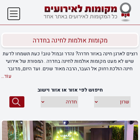
מקומות אולמות לחינה בחדרה
רוצים לארגן חינה באזור חדרה? נהדר ובמזל טוב! כעת תשמחו לדעת
שיש לא מעט מקומות אולמות לחינה בחדרה . המסורת של אירועי
חינה הולכת רחוק אל העבר, הרבה מאוד שנים. ועד היום, מדובר
באירועים שידועים בכך שהם מרהיבים, צבעוניים, שמחים ומלאי
עוֹד...
חיים. אלה אירועים שהרבה פעמים זוכרים אותם ונהנים בהם לא
חיפוש לפי אזור או אזור וישוב
פחות מאשר מאירוע החתונה. כך שאם אתם עומדים להזמין את
האנשים הקרובים אליכם, לחגוג אתכם את החינה, בכל הפאר, ההדר
והחן שאתם אוהבים, זה הזמן לבחור מקום. קחו את הזמן והעיפו
מבט בכמה אפשרויות. בדקו מה מציעים ואיזה סגנונות יש באותם
מקומות אולמות לחינה בחדרה, שעליהם אנשים ממליצים. ישנם
אולמות, גני אירועים, מתחמים קולינריים הטובלים בירק ואולמות
מפוארים שכמו יצאו מהסרטים. בחרו את מה שמתאים, ותחגגו