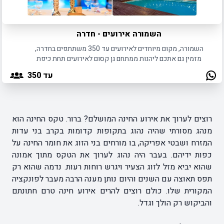
השמורה אירועים - חדרה
השמורה, מקום מיוחדים לאירועים עד 350 משתתפים בחדרה,
מזמין גם אתכם ליהנות ממתחם גן קסום לאירועים תחת כיפת
השמיים באווירה אינטימית ומיוחדת.
עד 350
רוצים לערוך את אירוע החינה המושלם? ברור. טקס החינה הוא
מנהג מסורתי שהיה נהוג בתקופות קדומות בקרב בני עדות
המזרח ושבטי אפריקה, בו מורחים בני הזוג את חומר החינה על
כפות ידיהם. בעבר היה נהוג לערוך את הטקס מתוך אמונה
שהוא יביא מזל לזוג הצעיר ויגרש רוחות רעות. נדמה שהוא רק
תפס תאוצה עם השנים והיום נותן מענה הרבה מעבר לפונקציה
המקורית שלו. כולם רוצים להרים אירוע חינה טרם חתונתם
והביקוש רק הולך וגדל.