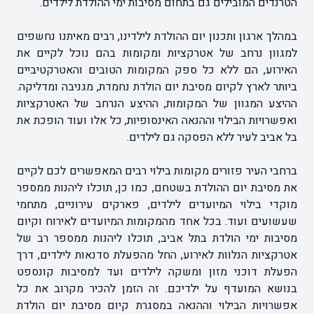
הטרנדים המובילים גם בתחום מסיבות ימי ההולדת לילדים.
במהלך ארגון ותכנון יום ההולדת לילדינו, רבים מאיתנו נחשפים
למגוון נרחב של אטרקציות ומקומות בהם נוכל לקיים את
האירוע, הם ללא כל ספק המקומות הטובים והאטרקטיביים
ביותר לארץ לקיום מסיבת יום הולדת נחמדת, מגניבה ומדליקה.
ההיצע המגוון של המקומות, ההיצע הנרחב של האטרקציות
ואפשרויות הבילוי וההנאה האינסופיות, כל אלו ועוד הופכת את
בל אביב לעיר ללא הפסקה גם לילדים.
ברחבי העיר פזורים מקומות בילוי רבים המאפשרים לכם לקיים
את מסיבת יום ההולדת בשטחם, כמו כן, תוכלו ליהנות ממספר
מוקדי בילוי המיועדים לילדים, פארקים עירוניים, מתחמי
שעשועים ועוד. בכל אחד מהמקומות המיועדים לאירוח וקיום
מסיבות ימי הולדת בתל אביב, תוכלו ליהנות ממספר רב של
אטרקציות הנלוות לאירוע, החל מהפעלת סדנאות לילדים, דרך
הפעלת דוכני מזון ומשקה לילדים ועד למסיבות קונספט
בנושא המועדף על ילדיכם. זה הזמן להכיר מקרוב את כל
אפשרויות הבילוי וההנאה במסגרת קיום מסיבת יום הולדת