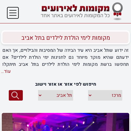
מקומות לימי הולדת לילדים בתל אביב
זה ידוע שתל אביב היא עיר הבירה של המסיבות והבילויים, אך האם
ידעתם שהיא מוקד מיוחד גם לחגיגות ימי הולדת לילדים? אם
תחפשו ברשת מקומות לימי הולדת לילדים בתל אביב תיתקלו
בעשרות מקומות שישמחו לארח אתכם ואת היקרים לכם, אך אתם
עוֹד...
עדיין צריכים להתמודד עם הבחירה – כיצד תוכלו לסנן בין כל כך
חיפוש לפי אזור או אזור וישוב
הרבה מקומות ולמצוא את העסק שיעשה את הילד שלכם מאושר?
באמצעות האתר שלנו תוכלו להשוות בקלות ובמהירות בין עסקי ימי
הולדת שונים הפועלים בתל אביב והסביבה שיהפכו את יום ההולדת
הקרוב של הילד ליום שמח שהוא לא יישכח עוד הרבה זמן. תוכלו
לעבור בין כרטיסיות העסקים השונים ולקרוא בקלות את כל המידע
הנחוץ עליהם. אנחנו מזמינים אתכם לקרוא את המידע שאספנו
בשבילכם ובטוחים שתמצאו את המקום המושלם בשבילכם