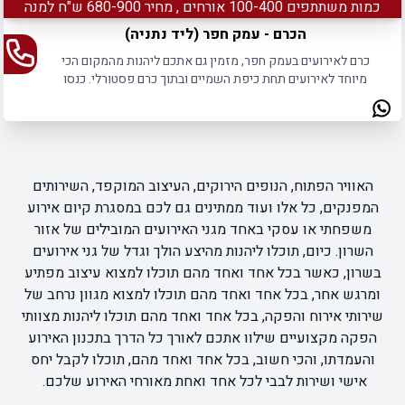
כמות משתתפים 100-400 אורחים , מחיר 680-900 ש"ח למנה
הכרם - עמק חפר (ליד נתניה)
כרם לאירועים בעמק חפר, מזמין גם אתכם ליהנות מהמקום הכי
מיוחד לאירועים תחת כיפת השמיים ובתוך כרם פסטורלי. כנסו
והתרשמו
האוויר הפתוח, הנופים הירוקים, העיצוב המוקפד, השירותים
המפנקים, כל אלו ועוד ממתינים גם לכם במסגרת קיום אירוע
משפחתי או עסקי באחד מגני האירועים המובילים של אזור
השרון. כיום, תוכלו ליהנות מהיצע הולך וגדל של גני אירועים
בשרון, כאשר בכל אחד ואחד מהם תוכלו למצוא עיצוב מפתיע
ומרגש אחר, בכל אחד ואחד מהם תוכלו למצוא מגוון נרחב של
שירותי אירוח והפקה, בכל אחד ואחד מהם תוכלו ליהנות מצוותי
הפקה מקצועיים שילוו אתכם לאורך כל הדרך בתכנון האירוע
והעמדתו, והכי חשוב, בכל אחד ואחד מהם, תוכלו לקבל יחס
אישי ושירות לבבי לכל אחד ואחת מאורחי האירוע שלכם.