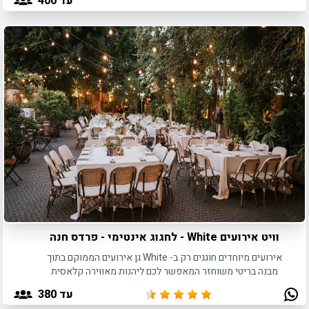
עד 400
וויט אירועים White - לחגוג אינטימי - פרדס חנה
אירועים מיוחדים חוגגים רק ב- White גן אירועים הממוקם בתוך
מבנה בריטי משוחזר המאפשר לכם ליהנות מאווירה קלאסית
ואלגנטית לצד שירותי אירוח מפנקים ואמצעי הפקה מתקדמים
עד 380
וחדישים.