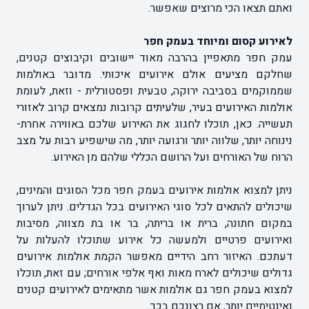
ואתם תצאו הכי מרוצים שאפשר.
לאירוע קסום ומיוחד בעמק חפר
עמק חפר מתאפיין בהרבה מאוד יישובים וקיבוצים קטנים,
שחלקם מציעים אולם אירועים איכותי. מדובר באולמות
שממוקמים בסביבה ירוקה, טבעית ופסטורלית - וזאת, לעומת
אולמות האירועים בעיר, שלעיתים קרובות נמצאים קרוב לאזורי
תעשייה. כאן, תוכלו לחגוג את האירוע שלכם באווירה אחרת-
נינוחה יותר, שלווה יותר ורגועה יותר, מה שישפיע רבות על מצב
הרוח של האורחים ועל הרושם הכללי שלהם מן האירוע.
ניתן למצוא אולמות אירועים בעמק חפר מכל הסוגים והמינים,
שיכולים להתאים לכל סוגי האירועים בכל הגדלים. ניתן לערוך
במקום חתונה, ברית או בריתה, בר או בת מצווה, מסיבות
ואירועים פרטיים ולמעשה כל אירוע שתוכלו להעלות על
דעתכם. האיזור רחב הידיים מאפשר הקמת אולמות אירועים
גדולים שיכולים לארח מאות ואף אלפי אורחים; עם זאת, תוכלו
למצוא בעמק חפר גם אולמות אשר מתאימים לאירועים קטנים
ואינטימיים יותר, אם רצונכם בכך.