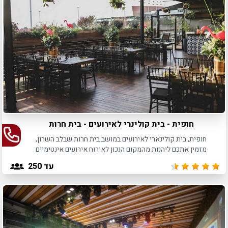
תוכלו לחגוג בעמק חפר, כמו שצריך. אוכל נהדר, שתיה כיד המלך,
מקומות שמשקיפים על נוף מרהיב וכמובן שירות אדיב. גלו את
המקומות הכי מומלצים, והזמינו את התאריך שרוצים.
חופית - בית קולינרי לאירועים - בית חרות
חופית, בית קולינארי לאירועים במושב בית חרות שבלב השרון,
מזמין אתכם ליהנות מהמקום הנכון לאירוח אירועים אינטימיים
באווירה מיוחדת.
עד 250