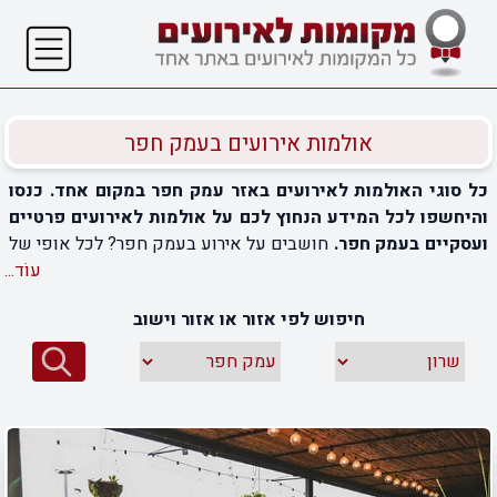
אולמות אירועים בעמק חפר
כל סוגי האולמות לאירועים באזר עמק חפר במקום אחד. כנסו
והיחשפו לכל המידע הנחוץ לכם על אולמות לאירועים פרטיים
ועסקיים בעמק חפר.
חושבים על אירוע בעמק חפר? לכל אופי של
אירוע, קטן או גדול, תמצאו יופי של אולמות אירועים בעמק חפר.
עוֹד...
למשל, תוכלו להזמין אולם בוטיק, לאירוע חשוב שאליו יוזמנו אך
חיפוש לפי אזור או אזור וישוב
ורק האנשים שהכי חשובים לכם. או שתוכלו להזמין מתחם
לאירועים גדולים, שבו יחגגו אתכם ברגעים החשובים הרבה אורחים,
חברים ומוזמנים. ותוכלו למצוא פינות חמד בסגנון קלאסי וגם
אולמות אירועים בעמק חפר עם חצר צמודה ופורחת. בעמק חפר,
במושבים הסמוכים, ובאור עקיבא ובפרדסיה, תוכלו למצוא חללי
אירוח מודרניים ואולמות למסיבות גדולות מהחיים. לכל חתונה או
אירוע משפחתי אחר, לימי גיבוש עסקיים, את הרגעים החשובים