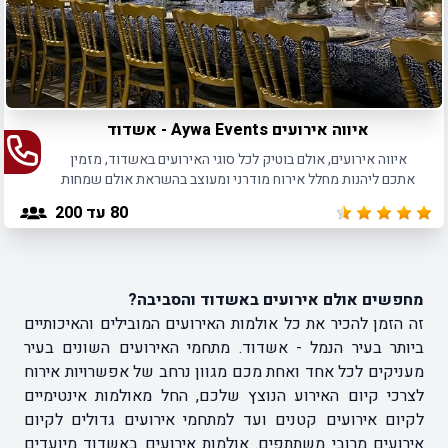
איווה אירועים Aywa Events - אשדוד
איווה אירועים, אולם בוטיק לכל סוגי האירועים באשדוד, מזמין
אתכם ליהנות מחלל אירוח מודרני ומעוצב בהשראת אולם שמחות
מרוקאי
80
עד 200
מחפשים אולם אירועים באשדוד והסביבה?
זה הזמן להכיר את כל אולמות האירועים המובילים והאיכותיים
ביותר בעיר הנמל - אשדוד. מתחמי האירועים השונים בעיר
מעניקים לכל אחד ואחת מכם מגוון נרחב של אפשרויות אירוח
לצרכי קיום האירוע הנוצץ שלכם, החל מאולמות אינטימיים
לקיום אירועים קטנים ועד למתחמי אירועים גדולים לקיום
אירועים מרובי משתתפים.
אולמות אירועים באשדוד
מיועדים