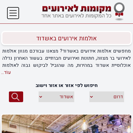
אולמות אירועים באשדוד
מחפשים אולמות אירועים באשדוד? מצאנו עבורכם מגוון אולמות
לאירועי בר מצווה, חתונות ואירועים חברתיים. בעשור האחרון גדלה
אוכלוסיית אשדוד במהירות, מה שהוביל לביקוש גבוה לאולמות
אירועים. במצב הכלכלי הנוכחי, בעלי האולמות יעשו הכל כדי
עוֹד...
שתבחרו בהם, ביודעם שאם לא יספקו תמורה מלאה לכספכם –
חיפוש לפי אזור או אזור וישוב
תלכו למתחרים. כדי להיות מוכנים, כדאי ללמוד את השטח באמצעות
אתר מקומות לאירועים, המציע מנגנון חיפוש מתקדם לפי
קריטריונים ספציפיים.