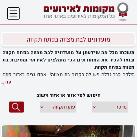
מועדונים לבת מצווה בפתח תקווה
תשכחו מכל מה שידעתן על מועדונים לבת מצווה בפתח תקווה
ובואו להכיר את המועדונים הכי מומלצים לאירועי ומסיבות בת
מצווה בפתח תקווה.
הילדה כבר גדלה ויש לה בקרוב בת מצווה! אתם גרים באזור פתח
תקווה ואתם מחפשים את המקום האידיאלי לחגיגות. בדיוק
עוֹד...
בשבילכם קיימים מועדונים לבת מצווה , המציעים מגוון רחב של
חיפוש לפי אזור או אזור וישוב
אפשרויות, במיקומים השורים ברחבי העיר, המציעים שירותים
מגוונים המתאימים במיוחד לחגיגות בת המצווה. מועדונים לבת
מצווה בפתח תקווה כבר מזמן הפכו למקום האידיאלי ביותר לחגיגות
בת מצווה לילדים ובני נוער בגיל 12, המציעים מגוון פעילויות
חברתיות, מוזיקה טובה, מקומות ישיבה ואוכל טוב עבור המשפחה
והאורחים. אצלנו באתר תוכלו לבחור את המקום האידיאלי עבורכם,