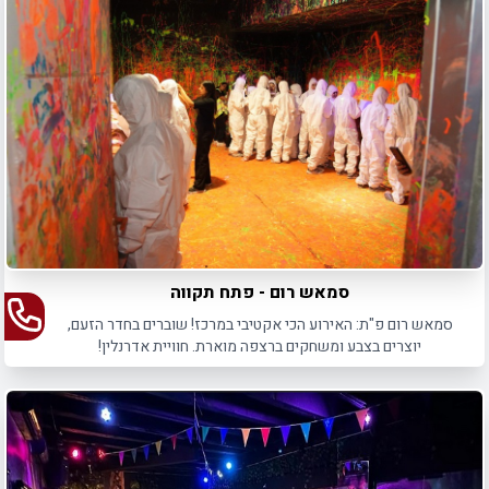
מתוך מגוון רחב של המועדונים האיכותיים ביותר. אנו מזמינים אתכם
להתרשם מהמגוון במוצע באתר, ולבחור את המקום המתאים ביותר
עבור הפקת בת המצווה של הבת שלכם.
סמאש רום - פתח תקווה
סמאש רום פ"ת: האירוע הכי אקטיבי במרכז! שוברים בחדר הזעם,
יוצרים בצבע ומשחקים ברצפה מוארת. חוויית אדרנלין!