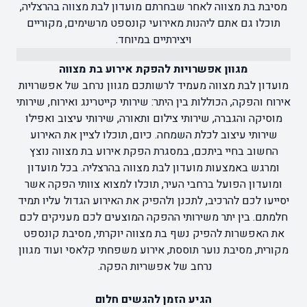
מסיבת בת מצווה לאחר שבחרתם מועדון לבת מצווה בהרצליה,
תוכלו גם אתם ליהנות מאירועי קונספט מרשימים, מקוריים
ויצירתיים במיוחד.
מגוון אפשרויות להפקת אירוע בת מצווה
מועדון לבת מצווה מעמיד לרשותכם מגוון נרחב של אפשרויות
אירוח והפקה, הכוללות בין היתר: שירותי קייטרינג ואירוח, שירותי
מוסיקה והגברה, שירותי צילום ותאורה, שירותי עיצוב ואפילו
שירותי עיצוב לכלת השמחה. כיום, תוכלו לציין את האירוע
החשוב בחיי ביתכם, במסגרת הפקת אירוע בת מצווה נוצץ
ומרגש באמצעות מועדון לבת מצווה בהרצליה. בכל מועדון
ומועדון הפועל ברחבי העיר, תוכלו למצוא צוותי הפקה אשר
יסייעו לכם להרכיב, לתכנן ולהפיק את האירוע הגדול עליו תמיד
חלמתם. בין יתר משירותי ההפקה המוצעים לכם מעניקים לכם
את האפשרות להפיק נשף בת מצווה יוקרתי, מסיבת קונספט
מקורית, מסיבת נוער תוססת, אירוע משפחתי קלאסי ועוד מגוון
נרחב של אפשריות הפקה.
הגיע הזמן להגשים חלום