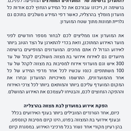
המופיעה
לפניכם.
להתעדכן ברשימה של
המועדונים המומלצים
ברשימה זו, ריכזנו עבורכם את כל המידע הנחוץ לכם אודות כל
מועדון מומלץ בהרצליה, כאשר דפי המידע משלבים בתוכם גם
גלריית תמונות מתוך שטח המועדון.
את המועדון אנו ממליצים לכם לבחור מספר חודשים לפני
מועד האירוע המתוכנן, וזאת בכדי להתארגן על הצד הטוב ביותר
לאירוע הגדול לו אתם מחכים. המועדונים המופיעים ברשימה
מיועדים גם לאירוח אירועי בת מצווה משולבים לקהל של עד
300 איש וגם מועדוני אירוח למסיבות בת מצווה לקהל של עד
100 משתתפים. כנסו עכשיו לכל אחד מדפי המידע של כל
אחד מהמועדונים, התרשמו מאיכויות המועדון ובחרו את
המקום המועדף עליכם ביותר והמותאם ביותר לכל צרכי האירוח
וההפקה הנחוצים לכם, והבטיחו לעצמכם את האירוע המושלם.
הפקת אירוע במועדון לבת מצווה בהרצליה
כיום, אחד הטרנדים המובילים ביותר בענף האירועים בכלל
ובענף אירועי בת המצווה בפרט, הינו קיום מסיבות קונספט,
בהן רעיון מקורי אחד נשזר בכל מרכיבי האירוע. במסגרת קיום