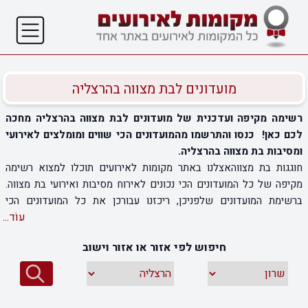
מועדונים לבת מצווה בהרצליה
רשימה מקיפה ועדכנית של מועדונים לבת מצווה בהרצליה מחכה
לכם כאן! כנסו והתרשמו מהמועדונים הכי שווים ומומלצים לאירועי
ומסיבות בת מצווה בהרצליה.
חוגגות בת מצווהאצלנו באתר מקומות לאירועים תוכלו למצוא רשימה
מקיפה של כל המועדונים הכי נכונים לאירוח מסיבות ואירועי בת מצווה.
ברשימת המועדונים שלפניכן, ריכזנו עבורכן את כל המועדונים הכי
עוֹד...
מומלצים בעיר, כאשר לכל מועדון צירפנו דף מידע מורחב בו תוכלו למצוא
את כל המידע הנחוץ לכם על המועדון ועל פתרונות האירוח וההפקה
חיפוש לפי אזור או אזור וישוב
המוצעים לכם בו. בחירת המועדון מומלץ שתעשה בהתאם לכל צרכי
האירוח וההפקה הנחוצים לכם ובהתאם לאווירת האירוח עליה אתן חולמות.
על מנת להתרשם גם מאווירת האירוח במועדון, צירפנו גלריית תמונות לכל
דף מידע, וכל שנותר לכן לעשות הוא לבחור נכון את המועדון בו תחגגו עם