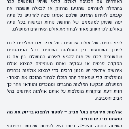
האורחים עם הכניסה לאולם. כדאי שיהיו נשנושים כבר
בהתחלה לאורחים שהגיעו מרחוק או לכאלה ששמרו את
קיבתם לאירוע המרגש שלכם. אנחנו נרצה להדגיש כל פינה
יפה שתיתן למוזמנים של תחושת נוחות ונגישות בכל פינה
באולם. לכן חשוב מאוד לבחור את אולם האירועים המושלם.
לפני בחירה של אולם אירועים בתל אביב אנו ממליצים לכם
לערוך השוואות בין האולמות השונים בכל הפרמטרים
שחשובים לכם על מנת להגיע לאירוע המושלם. בין אם זו
הפקדה פרטית או עסקית ואתם מעוניינים למצוא אולם
אירועים אידאלי יש מגוון דרכים כדי למצוא אולמות נבחרים
ומומלצים כדי שמאוחר יותר תוכלו לבחור מתוכם את האחד-
המושלם. תבקשו המלצות מחברים וממכרים ותוודאו אחר כך
חוות דעת וביקורות מומלצות על אותם אולמות אירועים בתל
אביב והסביבה.
אולמות אירועים בתל אביב – לסקור ולמצוא בדיוק את מה
שאתם צריכים ורוצים
השיטה הנוחה והיעילה ביותר היא לעשות שימוש בשירותי