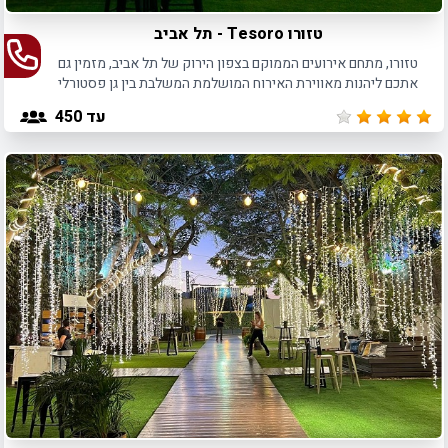
טזורו Tesoro - תל אביב
טזורו, מתחם אירועים הממוקם בצפון הירוק של תל אביב, מזמין גם
אתכם ליהנות מאווירת האירוח המושלמת המשלבת בין גן פסטורלי
לאולם אירועים מקורה ומאובזר.
עד 450