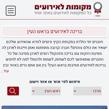
בריכה לאירועים בראש העין
חוגגים ימי הולדת בתקופת הקיץ ורוצים לוודא שהאירוע שלכם
ישאיר את כולם צוננים? חברה קרובה מתחתנת ואתן חייבות לארגן לה
מסיבת רווקות עם בריכה מפנקת? רוצים לארגן מסיבה של כל
החברים שתאפשר לכם לשחות, לשתות ולהנות? למה לא לחפש
בריכות לאירועים מסיבות בראש העין? בין אם אתם גרים באזור ובין
אם לא, עדיין שווה להסתכל ולהתרשם ממגוון המקומות שיש לעיר
עוֹד...
הזו להציע לה. מעדיפים שהבריכה שלכם תהיה בלב ראש העין,
חיפוש לפי אזור או אזור וישוב
בחלקים המרוחקים יותר שלה או אפילו ביישובים הסמוכים? אין
בעיה! הצוות שלנו אסף עבורכם את הבריכות הטובות ביותר
לאירועים ומסיבות בראש העין והסביבה הקרובה שיאפשרו לכם
לארגן את האירוע המשמח שלכם בקלות מדהימה. אספנו בשבילכם
את כל המידע שחשוב לדעת על כל בריכה לפני שאתם בוחרים את