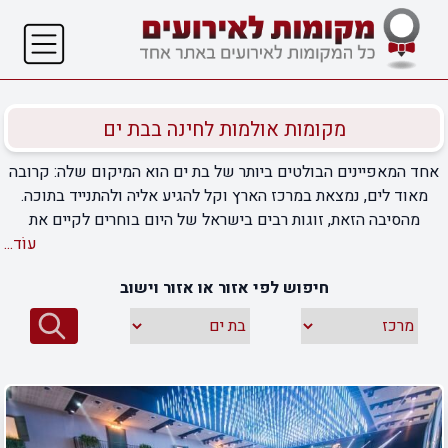
מקומות אולמות לחינה בבת ים
אחד המאפיינים הבולטים ביותר של בת ים הוא המיקום שלה: קרובה
מאוד לים, נמצאת במרכז הארץ וקל להגיע אליה ולהתנייד בתוכה.
מהסיבה הזאת, זוגות רבים בישראל של היום בוחרים לקיים את
אירועי החינה שלהם דווקא בה, מתוך רצון שהאירוע יתקיים באזור
עוֹד...
המרכז אך לא בחלקים הכי עמוסים שלו. בעלי עסקים הבינו את
חיפוש לפי אזור או אזור וישוב
המגמה ההולכת ומשתנה, ופתחו המון מקומות אולמות אירועים
שישמחו לארח כל זוג. אז איך אפשר למצוא את האולם הטוב ביותר
בשבילכם? במידה וגם אתם מחפשים מקומות אולמות לחינה בבת
ים, תרשו לנו לעזור לכם קצת. אספנו בשבילכם את העסקים
והמקומות הטובים ביותר באזור שישמחו לארח אתכם בכל יום
בשנה. אנחנו מקפידים להציג באתר שלנו אך ורק את העסקים
הטובים והמומלצים ביותר שיעניקו לכם את התמורה הגבוהה ביותר