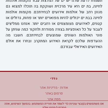
תשמחו לדעת שלנו יש ים של המלצות עבור מקומות אולמות
לחינה, בת ים היא עיר מרכזית ושוקקת בה תוכלו למצוא גם
מגוון רחב של אולמות אירועים לבחירתכם. מקומות אולמות
לחינה בבת ים יכולים להיות מפוארים יותר או פחות, גדולים או
קטנים, לאירועים מצומצמים או רחבים יותר. אנחנו ממליצים
לעבור על כל האופציות בצורה מסודרת ולחקור כמה שניתן על
סוגי האולמות השונים שמוצעים לבחירתכם. חשבו מה
ההעדפות שלכם לקראת האירוע המתקרב ובחרו את אולם
האירועים האידאלי עבורכם.
כללי
אודות - מדיניות אתר
פרסום באתר
מפת אתר
אנו משתמשים בקובצי עוגיות כדי לשפר את חוויית המשתמש. בהמשך השימוש, אתה
הצהרת נגישות
מסכים ל-
תקנון
שלנו.