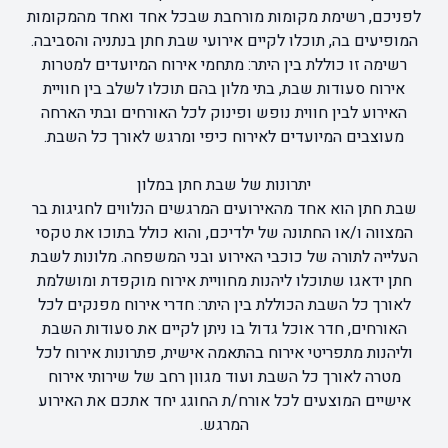
לפניכם, רשימת מקומות מורחבת שבכל אחד ואחד מהמקומות
המופיעים בה, תוכלו לקיים אירועי שבת חתן בנתניה והסביבה.
רשימה זו כוללת בין היתר: מתחמי אירוח המיועדים למטרות
אירוח סעודות שבת, בתי מלון בהם תוכלו לשלב בין חוויית
האירוע לבין חווית נופש ופינוק לכל האורחים ובתי הארחה
מעוצבים המיועדים לאירוח כיפי ומרגש לאורך כל השבת.
יתרונות של שבת חתן במלון
שבת חתן הוא אחד מהאירועים המרגשים הנלווים לחגיגות בר
המצווה ו/או החתונה של ילדיכם, והוא כולל בתוכו את טקסי
העלייה לתורה של כוכבי האירוע ובני המשפחה. מלונות לשבת
חתן ידאגו שתוכלו ליהנות מחוויית אירוח מוקפדת ומושלמת
לאורך כל השבת הכוללת בין היתר: חדרי אירוח מפנקים לכל
האורחים, חדר אוכל גדול בו ניתן לקיים את סעודות השבת
וליהנות מתפריטי אירוח בהתאמה אישית, פתרונות אירוח לכל
מטרה לאורך כל השבת ועוד מגוון רחב של שירותי אירוח
אישיים המוצעים לכל אורח/ת החוגג יחד אתכם את האירוע
המרגש.