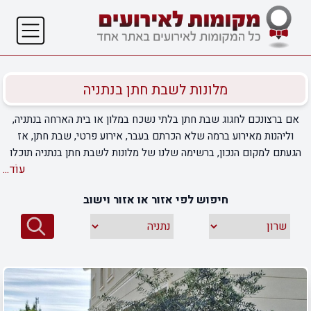
מלונות לשבת חתן בנתניה
אם ברצונכם לחגוג שבת חתן בלתי נשכח במלון או בית הארחה בנתניה,
וליהנות מאירוע ברמה שלא הכרתם בעבר, אירוע פרטי, שבת חתן, אז
הגעתם למקום הנכון, ברשימה שלנו של מלונות לשבת חתן בנתניה תוכלו
עוֹד...
למצוא מגוון רחב של מקומות אירוח, ובמחירים שונים – החל מזולים ועד
יקרים, ובכשרויות שונות – גלאט, מהדרין ורבנות. לאירוע בבית מלון
חיפוש לפי אזור או אזור וישוב
ובקרבת בית כנסת יש יתרונות גדולים. בהם הורדת הנטל והטורח
מהמשפחה והתמקדות של כולם בחגיגה עצמה. בנוסף באפשרותכם כמובן
לחגוג ולציין כל אירוע, היכנסו לרשימה שלנו ובחרו את המקום שהכי
יתאים לכם.