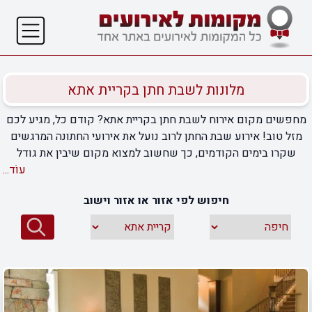
מלונות לשבת חתן בקריית אתא
מחפשים מקום אירוח לשבת חתן בקריית אתא? קודם כל, מגיע לכם
מזל טוב! אירוע שבת החתן לרוב נועל את אירועי החתונה המרגשים
שקרו בימים הקודמים, כך שחשוב למצוא מקום שיבין את גודל
ההתרגשות שלכם ויאפשר לכם לקיים את המצווה המרגשת הזו. לא
עוֹד...
מעט זוגות ומשפחות מתקשים למצוא את המקום המושלם לאירוח
חיפוש לפי אזור או אזור וישוב
מבחינתם, ולנו יש הצעה שתעזור להפוך את ההחלטה לקלה הרבה
יותר. ממש כאן למטה תוכלו למצוא מגוון מקומות אירוח לשבת חתן
בקריית אתא שיתאימו בדיוק למה שאתם מחפשים. איגדנו עבורכם
את כל המידע שחובה להכיר בכרטיסיות קטנות, על מנת שתוכלו
להשוות בקלות ובמהירות בין העסקים השונים. בנוסף, ליקטנו
תגובות של לקוחות קודמים שהתארחו במקום, כך שתוכלו לקבל
חוות דעת בלתי משוחדת על השירותים, השירות והאווירה השוררת