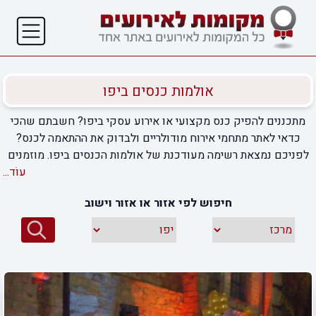
אולמות כנסים ביפו
מתכננים להפיק כנס מקצועי או אירוע עסקי ביפו? חשבתם שהכי
כדאי לאתר מתחמי אירוח מודולריים ולבדוק את ההתאמה לכנס?
לפניכם נמצאת רשימה מעודכנת של אולמות הכנסים ביפו. מוזמנים
להכנס לכל דף של האולמות ברשימה לקרוא את המידע הרלוונטי על
עוֹד...
שירותי האירוח וההפקה של כל מקום, לחזות במגוון גלריות התמונות,
חיפוש לפי אזור או אזור וישוב
המכשור והאמצעים שיש בכל אחד מאולמות ומרכזי הכנסים
המובילים ביפו.