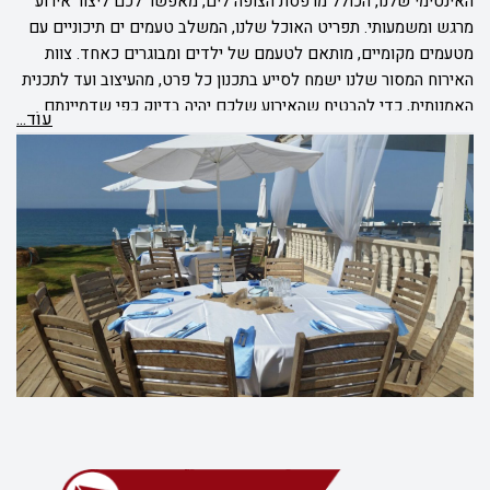
האינטימי שלנו, הכולל מרפסת הצופה לים, מאפשר לכם ליצור אירוע
מרגש ומשמעותי. תפריט האוכל שלנו, המשלב טעמים ים תיכוניים עם
מטעמים מקומיים, מותאם לטעמם של ילדים ומבוגרים כאחד. צוות
האירוח המסור שלנו ישמח לסייע בתכנון כל פרט, מהעיצוב ועד לתכנית
האמנותית, כדי להבטיח שהאירוע שלכם יהיה בדיוק כפי שדמיינתם.
עוֹד...
בהצוק, כל בר/בת מצווה הופך לחגיגה אינטימית ובלתי נשכחת מול הים
ביפו.