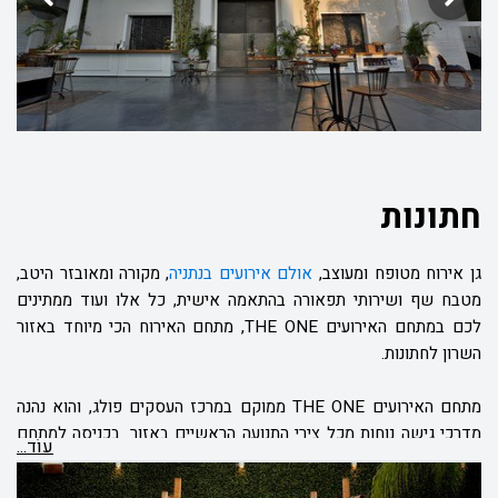
ממגוון רחב של אמצעים קונספטואליים המותאמים לכל סוגי האירועים,
קטנים כגדולים ולכל מטרה.
חתונות
גן אירוח מטופח ומעוצב,
אולם אירועים בנתניה
,
מקורה ומאובזר היטב,
מטבח שף ושירותי תפאורה בהתאמה אישית, כל אלו ועוד ממתינים
לכם במתחם האירועים THE ONE, מתחם האירוח הכי מיוחד באזור
השרון לחתונות.
מתחם האירועים THE ONE ממוקם במרכז העסקים פולג, והוא נהנה
מדרכי גישה נוחות מכל צירי התנועה הראשיים באזור. בכניסה למתחם
עוֹד...
עומד לרשותכם גן אירוח מטופח ומעוצב המשלב בין חומרי בניה שונים
לבין צמחייה עשירה וייחודית. בצמוד לגן ניצב אולם אירועים יוקרתי