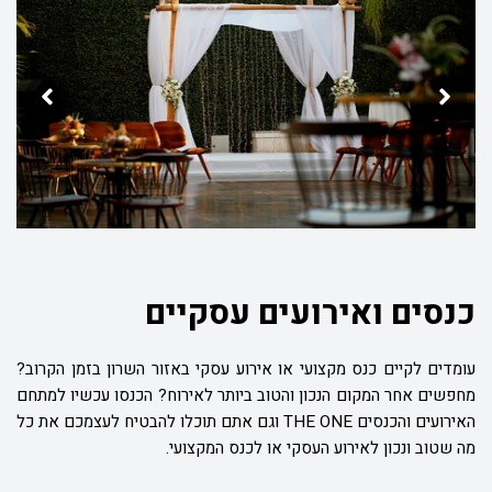
המותאם לכל סוגי האירועים עד 370 איש. אולם זה מאובזר במערכות
הפקה ואירוח מתקדמות הכוללות בין היתר: מערכות מולטימדיה, מערכות
הגברה ותאורה, מערכות ישיבה מסוגננות ועוד.
אצלנו במתחם האירועים THE ONE, תוכלו ליהנות משירותי הפקה
ואירוח מקצועיים המוצעים לכם על ידי צוותי הפקה ואנשי אירוח
מהמובילים ביותר בענף. צוותים אלו ילוו אתכם לאורך כל שלבי תכנון
והפקת החתונה, וכבר מהפגישה הראשונה בינינו לביניכם תוכלו לדעת
שיש לכם על מי לסמוך בדרך לאירוע המוצלח.
כנסים ואירועים עסקיים
עומדים לקיים כנס מקצועי או אירוע עסקי באזור השרון בזמן הקרוב?
מחפשים אחר המקום הנכון והטוב ביותר לאירוח? הכנסו עכשיו למתחם
האירועים והכנסים THE ONE וגם אתם תוכלו להבטיח לעצמכם את כל
מה שטוב ונכון לאירוע העסקי או לכנס המקצועי.