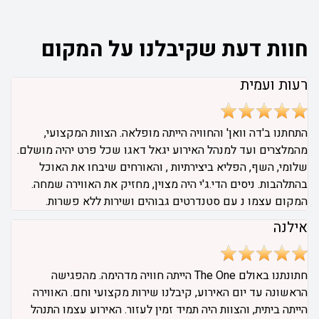
חוות דעת שקיבלנו על המקום
רעות ועמית
התחתנו ב'דה וואן' והחוויה הייתה מופלאה. הצוות המקצועי,
מהמלצרים ועד למנהל האירוע יגאל דאגו שכל פרט יהיה מושלם.
שלומי, השף, הפליא ביצירתיות , והאורחים שיבחו את האוכל
בהתלהבות. ניסים הדי.ג'י היה מצוין, מחזיק את האווירה שמחה.
המקום עצמו נ עם סטנדרטים גבוהים ושירות ללא פשרות.
אילנה
חתונתנו באולם The One הייתה חוויה מדהימה. מהפגישה
הראשונה עד יום האירוע, קיבלנו שירות מקצועי וחם. האווירה
הייתה ביתית, והצוות היה תמיד זמין לעזור. האירוע עצמו התנהל