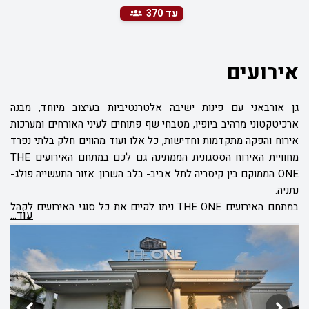
עד 370
אירועים
גן אורבאני עם פינות ישיבה אלטרנטיביות בעיצוב מיוחד, מבנה
ארכיטקטוני מרהיב ביופיו, מטבחי שף פתוחים לעיני האורחים ומערכות
אירוח והפקה מתקדמות וחדישות, כל אלו ועוד מהווים חלק בלתי נפרד
מחוויית האירוח הססגונית הממתינה גם לכם במתחם האירועים THE
ONE הממוקם בין קיסריה לתל אביב- בלב השרון: אזור
התעשייה פולג-
נתניה.
במתחם האירועים THE ONE ניתן לקיים את כל סוגי האירועים לקהל
עוֹד...
של עד 370 איש במסגרת אירועי ישיבה סביב שולחנות או עד 550
אורחים במסגרת אירועי קוקטייל עם פינות ישיבה והגשת בופה. מתחם
האירועים THE ONE מנוהל על ידי צוות מקצועי ומנוסה, כאשר החוויה
הקולינארית בראשותו של השף שלומי פרץ מהווה חלק בלתי נפרד
מהאירוע.
במתחם, תוכלו ליהנות מפתרונות הפקה ואירוח בהתאמה אישית וליהנות