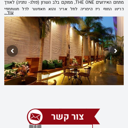
מתחם האירועים THE ONE, ממוקם בלב השרון (פולג- נתניה) לאורך
כביש החוף בין קיסריה לתל אביב והוא מאפשר לכל משתתפי
עוֹד...
הכנס/אירוע עסקי ליהנות מדרכי גישה מהירות ונוחות. במתחם ניתן
לקיים מגוון רחב של אירועים עסקיים בישיבה לצד אירועי קוקטייל
וכנסים לקהל של 370 עד 550 אורחים.
לרשותכם, מגוון רחב של פתרונות אירוח והפקה הכוללים בין היתר:
קבלת פנים בגן המטופח הצמוד לאולם, תפריטי אירוח בניצוחו של השף
שלומי פרץ, מערכות מולטימדיה חדישות המותאמות לסוג ואופי האירוע
ו/או הכנס, צוות הפקה אישי המלווה אתכם לאורך כל הדרך ופתרונות
אירוח נוספים המבטיחים לכם את האירוע העסקי או הכנס המקצועי
הנכון במקום הנכון...