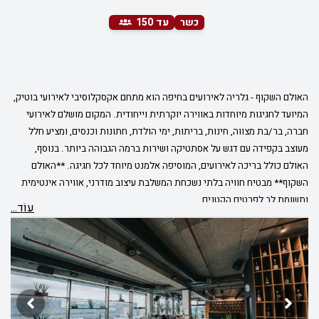
כשר
עד 150
האולם השקוף - גלריה לאירועים בחיפה הוא מתחם אקסקלוסיבי לאירועי בוטיק,
המיועד לחגיגות מיוחדות באווירה יוקרתית וייחודית. המקום מושלם לאירועי
חברה, בר/בת מצווה, חינות, בריתות, ימי הולדת, חתונות וכנסים, ומציע חלל
מעוצב בקפידה עם דגש על אסתטיקה ושירות ברמה הגבוהה ביותר. בנוסף,
האולם כולל בריכה לאירועים, המוסיפה אלמנט מיוחד לכל חגיגה. **האולם
השקוף** מבטיח חוויה בלתי נשכחת המשלבת עיצוב מודרני, אווירה אינטימית
ותשומת לב לפרטים הקטנים.
עוֹד...