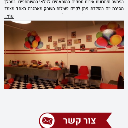
הפתעה ופתרונות אירוח נוספים המותאמים לגילאי המשתתפים. במהלך
מסיבת יום ההולדת, ניתן לקיים פעילות משחק מאתגרת באחד מצמד
חדרי הבריחה הזהים של המתחם ולקיים תחרות חווייתית בין משתתפי
עוֹד...
המסיבה. חדרי הבריחה של מתחם ה-פאזל בוקס משלבים בתוכם
תפאורה מרהיבה ומושקעת, אפקטים מדליקים ומשימות אתגר
המותאמות לגילאי המשתתפים.