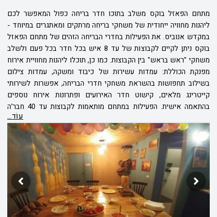
מתחם הפאזל בוקס משלב בתוכו חדר בריחה כפול המאפשר לכם
ליהנות מחוויה ייחודית של משחקי בריחה מרתקים ומאתגרים במיוחד -
במקדש אנוביס. את הפעילות בחדרי הבריחה הזהים של מתחם הפאזל
בוקס ניתן לקיים לקבוצות של עד 8 איש בכל חדר בכל פעם ולשלב
משחקי "ראש בראש" בין הקבוצות. כמו כן, תוכלו ליהנות מחוויית אירוח
מפנקת הכוללת: עמדות עשירות של כיבוד ומשקה, עמדות צילום
בשילוב תחפושות בהשראת משחקי חדרי הבריחה, אפשרות לשירותי
קייטרינג מלאים, קישוט חדר האירועים ופתרונות אירוח נוספים
בהתאמה אישית. הפעילות במתחם מותאמות לקבוצות עד 40 חבר'ה
עוֹד...
והיא מאפשרת לכל אחד ואחת מהם ליהנות מחוויית אירוח מפנקת
וססגונית לאורך כל שעות הפעילות.