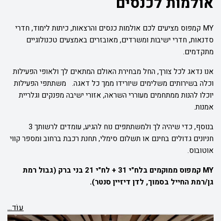
אולמות לכנסים
MY
קמפוס מציעים לכם אולמות כנסים והרצאות, כיתות לימוד, חדרי
סדנאות, חדרי ישיבות ומשרדים, מאובזרים באמצעים טכנולוגיים
מתקדמים.
אנו נדאג לכל צורך, החל מבחירת האולם המתאים לך ולאופי הפעילות
וכלה בשירותים משלימים שיורידו ממך כל דאגה. משתתפי הפעילות
יוכלו להנות ממתחמים מעוררי השראה, אזורי ישיבה מפנקים וגלריית
אמנות.
בנוסף, כדי שיהיה לך ולמשתתפים נוח להגיע, עומדים לרשותך 3
חניונים גדולים בחינם או תשלום סימלי, תחנת רכבת ברחוב ומספר קווי
אוטובוס.
MY קמפוס ממוקמים בלח"י 31 + לח"י 21 בני ברק (גבול רמת
גן/רמת החייל בסמוך, לדן דיזיין סנטר).
עוֹד...