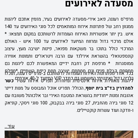
מסעדה לאירועים
מרפי'ס רעננה, פאב אירי-מסעדה לאירועים בעיר, מזמין אתכם ליהנות
ממגוון רחב של פתרונות אירוח המותאמים לכל סוגי האירועים עד 140
איש. בין יתר אפשרויות האירוח העומדות לרשותכם במקום תמצאו: *
אולם מרכזי גדול ומרווח המיועד לאירועים
עד 100 איש
- האולם
המרכזי כולל בתוכו בר משקאות מפואר, פינות ישיבה מעץ, עיצוב
קונספטואלי בהשראת אירלנד עם הרבה ויטראז'ים ותמונות אווירה
ממוסגרות *
מרפסת דק רחבת ידיים המאפשרת לכם ליהנות גם
ממתחם קבלת פנים וגם ממתחם ישיבה תחת כיפת השמיים *
מפלס
בכל אחד מפתרונות האירוח העומדות לרשותכם ב-מרפ'יס רעננה, תוכלו
גלריה גדול ואינטימי המשמש גם כחדר
VIP
המיועד ל-40 אורחים.
ליהנות מאווירת אירוח אינטימית ומיוחדת, תפריט אירוח עשיר
כשר
למהדרין בד"צ בית יוסף
, הכולל: תפריט אוכל המבוסס על מנות דיינר
אהובות ומנות ייחודיות בהשראת המטבח האירי ובר אלכוהול משובח עם
12 סוגי בירה מהחבית, 27 סוגי בירה בבקבוק, 100 סוגי ויסקי, קוניאק
ו-וודקה ועוד עשרות קוקטיילים.
עוֹד...