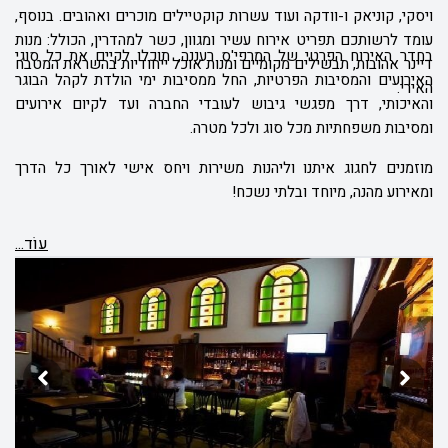
ויסקי, קוניאק ו-וודקה ועוד עשרות קוקטיילים מוכרים ואהובים. בנוסף,
עומד לרשותכם תפריט אירוח עשיר ומגוון, כשר למהדרין, הכולל: מנות
בחדר האירוח הפרטי של המרפי'ס רעננה, תוכלו לקיים את כל סוגי
דיינר אהובות, תבשילים מקומיים ומנות אוכל ייחודיות בהשראת המטבח
האירועים והמסיבות הפרטיות, החל ממסיבות ימי הולדת לקהל הבוגר
האירי.
והאיכותי, דרך מפגשי גיבוש לעובדי החברה ועד לקיום אירועים
ומסיבות משפחתיות מכל סוג ולכל מטרה.
מוזמנים לחגוג איתנו וליהנות משירות ויחס אישי לאורך כל הדרך
ומאירוע מהנה, מיוחד ובלתי נשכח!
עוֹד...