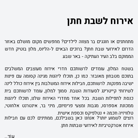
אירוח לשבת חתן
מתחתנים או חוגגים בר מצווה לילדים? מחפשים מקום מושלם באזור
הדרום לאירועי שבת חתן? ברוכים הבאים ל-הליוס, מלון בוטיק חדש
הממוקם בלב העיר העתיקה - באר שבע.
בשטח המלון, עומדים לרשותכם חדרי אירוח מעוצבים המשלבים
בתוכם מטבחון מאובזר. כמו כן, תוכלו ליהנות מגינה קסומה עם פינות
ישיבה מפנקות. לרשותכם, חבילות אירוח המשלבות בין אירוח כולל לינה
לשירותי קייטרינג לסעודות השבת. סמוך למלון, עומד לרשותכם בית
כנסת לתפילות השבת. בכל אחד מחדרי האירוח שלנו, תוכלו ליהנות
ממכונת אספרסו, מגבות ומצעי פרימיום, מיני בר, אינטרנט אלחוטי,
טלוויזיה חכמה + נטלפיקס וכספת אישית.
רוצים לשמוע יותר? אנחנו כאן בשבילכם, ממתינים לכם עם חבילות
אירוח אטרקטיביות לאירועי שבתות חתן.
עוֹד...