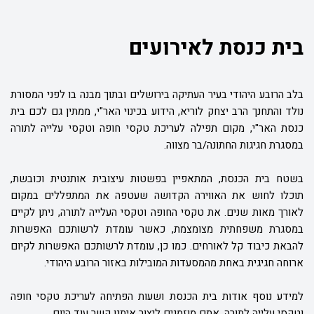
בית כנסת לאירועים
בלב הרובע היהודי בעיר העתיקה בירושלים ובתוך מבנה בו לפני המסורת
נולד והתחנך הרב יצחק לוריא, הידוע בכינוי האר"י, ממתין גם לכם בית
כנסת האר"י, מקום תפילה לעריכת טקסי חופה וטקסי עלייה לתורה
במסגרת חגיגות החתונה/בר מצווה.
בשטח בית הכנסת, המתאפיין בפשטות עיצובית אותנטית וכובשת,
תוכלו לחוש את האווירה הקדושה שעטפה את המתפללים במקום
לאורך מאות שנים. את טקסי החופה וטקסי העלייה לתורה, ניתן לקיים
במסגרת משפחתית מצומצמת, כאשר עומדת לרשותכם האפשרות
להבאת כיבוד קל לאורחים. כמו כן, עומדת לרשותכם האפשרות לקיום
ארוחה חגיגית באחת מהמסעדות המובילות באזור הרובע היהודי.
למידע נוסף אודות בית הכנסת ושעות הפתיחה לעריכת טקסי חופה
וטקסי עלייה לתורה, אתם מוזמנים ליצור איתנו קשר עוד היום.