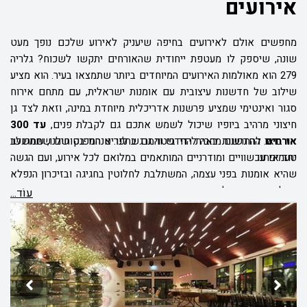
אירועים
מחפשים אולם לאירועים בחיפה שיעניק לאירוע שלכם נופך מעט
שונה, שיספק לו מעטפת ייחודית שהאורחים יתקשו לשכוח? גלריה
279 הוא מאולמות האירועים המיוחדים ביותר שתמצאו בעיר. הוא מציע
שילוב של חדשנות עיצובית עם אומנות ישראלית, עם מתחם אירוח
סגור ואינטימי שמציע פרשנות אדריכלית מיוחדת במינה, וזאת לצד גן
חיצוני מרהיב ביופיו שיכול לשמש אתכם גם לקבלת פנים,
עד 300
אורחים
. החדשנות באה לידי ביטוי גם בתפריט המפנק שלנו, שמשלב
אז בואו להתרשם מהבית החדש והמרגש לנו. אנחנו בטוחים שתתרגשו
יחד איתנו.
טעמים עכשוויים ומודרניים המותאמים במלואם לכל אירוע, ועם הגשה
שהיא אומנות בפני עצמה, המשתלבת לחלוטין בחגיגה ובזיכרון הנפלא
אצל המוזמנים שלכם.
עוֹד...