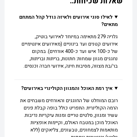
שאלות שכיחות..
לאילו סוגי אירועים ולאיזה גודל קהל המתחם
מתאים?
גלריה 279 מתאימה במיוחד לאירועי בוטיק,
אירועים קטנים ועד בינוניים (מאירועים אינטימיים
של כ-100 איש ועד כ-400 אורחים). במקום
נחגגים מגוון שמחות: חתונות, בריתות ובריתות,
בר/בת מצווה, מסיבות חינה, אירועי חברה וכנסים.
איך רמת האוכל והמגוון הקולינרי באירועים?
רובם המוחלט של החוגגים והאורחים משבחים את
הרמה הקולינרית. התפריט כולל בופה קבלת פנים
עשיר ומגוון, סלטים טריים ומנות עיקריות נדיבות.
האוכל מוכן במטבח האולם, וקיימות אופציות
מותאמות לצמחונים, טבעונים, צליאקים (ללא