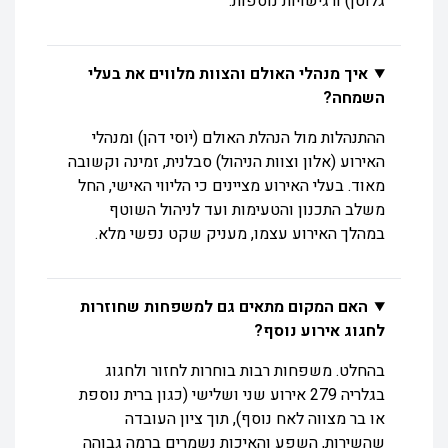
גלוטן) ורגישויות נוספות.
איך מנהלי האולם והצוות מלווים את בעלי
השמחה?
ההתנהלות מול הנהלת האולם (יוסי דהן) ומנהלי
האירוע (אלון וצוות הניהול) סבלנית, זמינה וקשובה
מאוד. בעלי האירוע מציינים כי הליווי האישי, החל
משלב התכנון והטעימות ועד לניהול השוטף
במהלך האירוע עצמו, מעניק שקט נפשי מלא.
האם המקום מתאים גם למשפחות שחוזרות
לחגוג אירוע נוסף?
בהחלט. משפחות רבות בוחרות לחזור ולחגוג
בגלריה 279 אירוע שני ושלישי (כגון ברית נוספת
או בר מצווה לאח נוסף), תוך ציון העובדה
שהשירות, השפע והאיכות נשמרים ברמה גבוהה