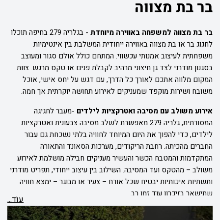
בר בת מצווה
בר בת מצווה למשפחה באווירה מיוחדת
-
בגלריה 279 בחיפה תוכלו
לחגוג בר או בת מצווה באווירה ייחודית המשלבת בין אינטימיות
משפחתית לעיצוב אמנותי עכשווי. המתחם כולל אולם סגור ומעוצב
בסגנון מודרני לצד גן חיצוני מרהיב לקבלת פנים או טקס מרגש. צוות
המקום מלווה אתכם לאורך כל הדרך, עם דגש על יחס אישי, אוכל
משובח ושירות מוקפד שמעניקים לאירוע תחושה יוקרתית אך חמה.
אירוע משולב עם מסיבה ואטרקציות לילדים
-
מעבר לחגיגה
המסורתית, גלריה 279 מאפשרת לשלב מסיבה צבעונית ואטרקציות
לילדים, כדי להפוך את היום המיוחד לחוויה בלתי נשכחת גם עבור
החברים מהכיתה. רחבת הריקודים, מערכות הסאונד והתאורה
המתקדמות והמטבח הכשר והעשיר מעניקים חבילה מושלמת לאירוע
משולב – מהטקס ועד המסיבה. השילוב בין עיצוב ייחודי, תפריט מודרני
ותשתיות איכותיות יבטיח שכל אורח – צעיר או מבוגר – ימצא חוויה
שתישאר בזיכרון עוד זמן רב.
עוֹד...