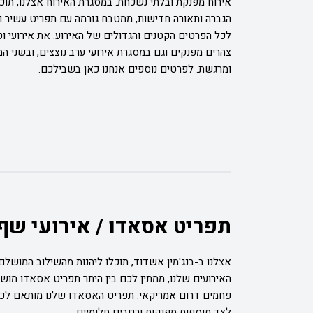
אירוח מפנקת ובלתי נשכחת. במסגרת האירוח אצלנו, תוכל
הגברה ותאורה חדישות, ממטבח גורמה עם תפריט עשיר ומ
לכל הפרטים הקטנים והגדולים של האירוע. את אירועי וט
צהרים מפנקים וגם במסגרת אירועי ערב נוצצים, ובשני ה
ומרגשת. לפרטים נוספים אנחנו כאן בשבילכם.
תפריט אסאדו / אירועי שף
אצלנו ב-בנג'מין אשדוד, תוכלו ליהנות מהשילוב המושל
האירועים שלנו, ממתין לכם בין היתר תפריט אסאדו מוש
פחמים דרום אמריקאי. תפריט האסאדו שלנו מותאם לכל 
לצד תוספות מפנקות ורטבים חלומיים.