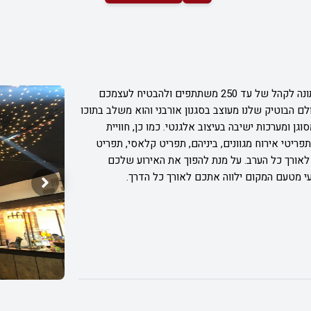
אצלנו ב-בנג'מין אשדוד, תוכלו לקיים אירועי ומסיבות חתונה לקהל של עד 250 משתתפים ולהבטיח לעצמכם
ם הבוטיק שלנו מעוצב בסגנון אורבני והוא משלב בתוכו
 ומערכות ישיבה בעיצוב אלגנטי. כמו כן, חוויית
יטי אירוח מגוונים, ביניהם, תפריט קלאסי, תפריט
לאורך כל הערב. על מנת להפוך את האירוע שלכם
ועי מטעם המקום ילווה אתכם לאורך כל הדרך.